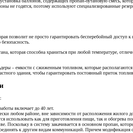
установка баллонов, содержащих пропан-бутановую смесь, котор
ы не годятся, поэтому используют специализированные резерву
рая позволит не просто гарантировать бесперебойный доступ к г
 безопасность.
тана, которая способна храниться при любой температуре, отли
ьдеры – емкости с сжиженным топливом, которые располагаются
стного здания, чтобы гарантировать постоянный приток топлив
и
:
боты включает до 40 лет.
ески любом районе, вне зависимости от расположения жилого до
тся использовать как для приготовления пищи, так и обогрева п
е. Поскольку в систему закачивается в основном пропан, котор
оединять к другим видам коммуникаций. Причем модификация об