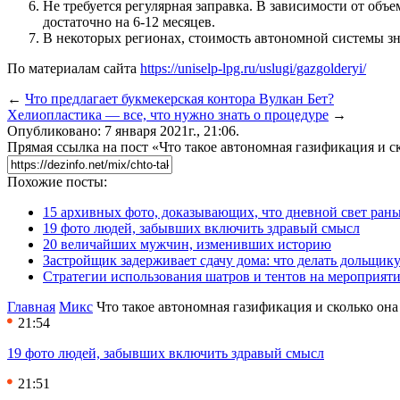
Не требуется регулярная заправка. В зависимости от объ
достаточно на 6-12 месяцев.
В некоторых регионах, стоимость автономной системы зн
По материалам сайта
https://uniselp-lpg.ru/uslugi/gazgolderyi/
←
Что предлагает букмекерская контора Вулкан Бет?
Хелиопластика — все, что нужно знать о процедуре
→
Опубликовано: 7 января 2021г., 21:06.
Прямая ссылка на пост «Что такое автономная газификация и с
Похожие посты:
15 архивных фото, доказывающих, что дневной свет ран
19 фото людей, забывших включить здравый смысл
20 величайших мужчин, изменивших историю
Застройщик задерживает сдачу дома: что делать дольщику
Стратегии использования шатров и тентов на мероприят
Главная
Микс
Что такое автономная газификация и сколько она
21:54
19 фото людей, забывших включить здравый смысл
21:51