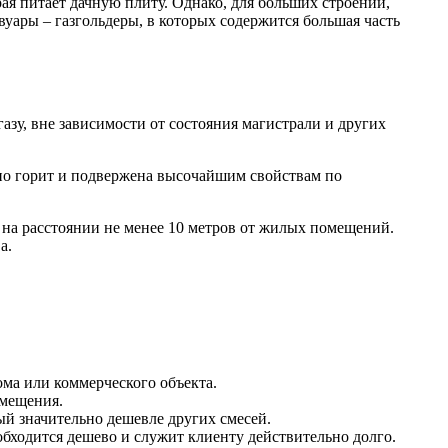
ая питает дачную плиту. Однако, для больших строений,
ары – газгольдеры, в которых содержится большая часть
азу, вне зависимости от состояния магистрали и других
чно горит и подвержена высочайшим свойствам по
 на расстоянии не менее 10 метров от жилых помещений.
а.
ма или коммерческого объекта.
омещения.
ый значительно дешевле других смесей.
ходится дешево и служит клиенту действительно долго.