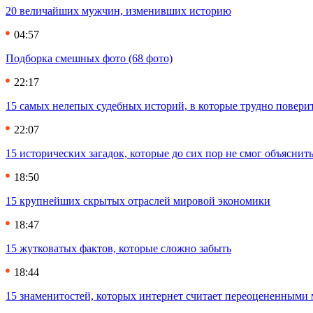
20 величайших мужчин, изменивших историю
04:57
Подборка смешных фото (68 фото)
22:17
15 самых нелепых судебных историй, в которые трудно повери
22:07
15 исторических загадок, которые до сих пор не смог объяснит
18:50
15 крупнейших скрытых отраслей мировой экономики
18:47
15 жутковатых фактов, которые сложно забыть
18:44
15 знаменитостей, которых интернет считает переоцененными 