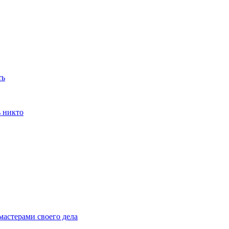
ть
ь никто
мастерами своего дела