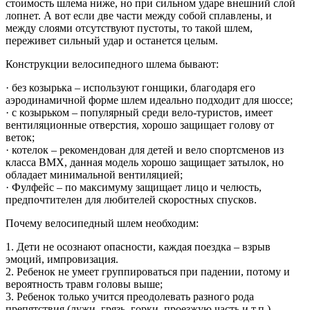
стоимость шлема ниже, но при сильном ударе внешний слой
лопнет. А вот если две части между собой сплавлены, и
между слоями отсутствуют пустоты, то такой шлем,
переживет сильный удар и останется целым.
Конструкции велосипедного шлема бывают:
· без козырька – используют гонщики, благодаря его
аэродинамичной форме шлем идеально подходит для шоссе;
· с козырьком – популярный среди вело-туристов, имеет
вентиляционные отверстия, хорошо защищает голову от
веток;
· котелок – рекомендован для детей и вело спортсменов из
класса ВМХ, данная модель хорошо защищает затылок, но
обладает минимальной вентиляцией;
· Фулфейс – по максимуму защищает лицо и челюсть,
предпочтителен для любителей скоростных спусков.
Почему велосипедный шлем необходим:
1. Дети не осознают опасности, каждая поездка – взрыв
эмоций, импровизация.
2. Ребенок не умеет группироваться при падении, потому и
вероятность травм головы выше;
3. Ребенок только учится преодолевать разного рода
препятствия (лужи, грязь, горки, проезжую часть и т.п.)