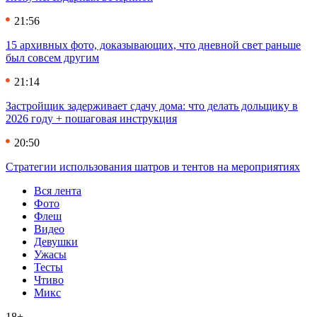
21:56
15 архивных фото, доказывающих, что дневной свет раньше
был совсем другим
21:14
Застройщик задерживает сдачу дома: что делать дольщику в
2026 году + пошаговая инструкция
20:50
Стратегии использования шатров и тентов на мероприятиях
Вся лента
Фото
Флеш
Видео
Девушки
Ужасы
Тесты
Чтиво
Микс
18+