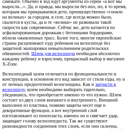
самокате. Обычно в ход идут аргументы из серии «а вот мы
выросли...». Да, и правда, мы выросли без них, но, в то время,
которым мы прикрываемся дети, преимущественно «гоняли
на великах» за городом, в селе, где всегда можно было,
свалится в кусты, да и те «велики» не развивали такой
скорости как современные. Сейчас же, дети катаются по
асфальтированным дорожкам с бетонными бордюрами,
вблизи оживленных трасс. Более того, многие европейские
страны расценивают езду ребенком на велосипеде без
защитной экипировки невыполнением родительских
обязанностей.
Шлем для велосипеда
необходим абсолютно
каждому ребенку и взрослому, прекрасный выбор в магазине
X-Zone.
Велосипедный шлем отличается по функциональности и
конструкции, в основном его вид зависит от стиля езды, ну и
от личных предпочтений велогонщика. Как и
запчасти к
велосипеду
, шлем необходимо выбирать тщательно,
убедившись, что приобретаете именно то что нужно. Шлем
состоит из двух слоев внешнего и внутреннего. Внешний
выполнен из пластика, помимо защиты несет еще и
декоративные функции, а вот внутренний слой
изготавливают из пенопласта, именно он и смягчает удар,
защищает голову велосипедиста. Так же существуют
разновидности соединения этих слоев, если они склеены,