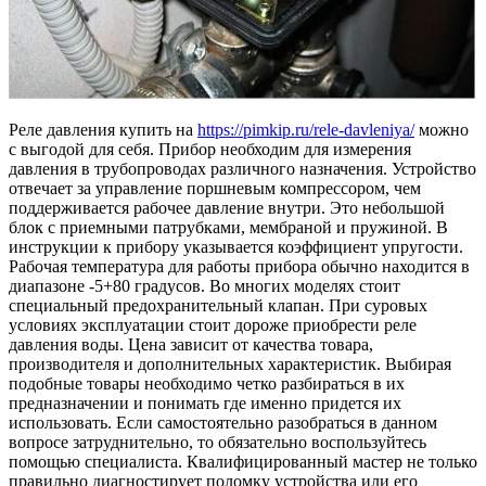
Реле давления купить на
https://pimkip.ru/rele-davleniya/
можно
с выгодой для себя. Прибор необходим для измерения
давления в трубопроводах различного назначения. Устройство
отвечает за управление поршневым компрессором, чем
поддерживается рабочее давление внутри. Это небольшой
блок с приемными патрубками, мембраной и пружиной. В
инструкции к прибору указывается коэффициент упругости.
Рабочая температура для работы прибора обычно находится в
диапазоне -5+80 градусов. Во многих моделях стоит
специальный предохранительный клапан. При суровых
условиях эксплуатации стоит дороже приобрести реле
давления воды. Цена зависит от качества товара,
производителя и дополнительных характеристик. Выбирая
подобные товары необходимо четко разбираться в их
предназначении и понимать где именно придется их
использовать. Если самостоятельно разобраться в данном
вопросе затруднительно, то обязательно воспользуйтесь
помощью специалиста. Квалифицированный мастер не только
правильно диагностирует поломку устройства или его