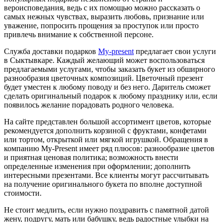
вероисповедания, ведь с их помощью можно рассказать о
самых нежных чувствах, выразить любовь, признание или
уважение, попросить прощения за проступок или просто
привлечь внимание к собственной персоне.
Служба доставки подарков
My-present
предлагает свои услуги
в Сыктывкаре. Каждый желающий может воспользоваться
предлагаемыми услугами, чтобы заказать букет из обширного
разнообразия цветочных композиций. Цветочный презент
будет уместен к любому поводу и без него. Даритель сможет
сделать оригинальный подарок к любому празднику или, если
появилось желание порадовать родного человека.
На сайте представлен большой ассортимент цветов, которые
рекомендуется дополнить корзиной с фруктами, конфетами
или тортом, открыткой или мягкой игрушкой. Обращения в
компанию My-Present имеет ряд плюсов: разнообразие цветов
и приятная ценовая политика; возможность внести
определенные изменения при оформлении; дополнить
интересными презентами. Все клиенты могут рассчитывать
на получение оригинального букета по вполне доступной
стоимости.
Не стоит медлить, если нужно поздравить с памятной датой
жену, подругу, мать или бабушку, ведь радостные улыбки на