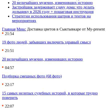
20 величайших мужчин, изменивших историю
Застройщик задерживает сдачу дома: что делать
дольщику в 2026 году + пошаговая инструкция
Стратегии использования шатров и тентов на
мероприятиях
Главная
Микс
Доставка цветов в Сыктывкаре от My-present
21:54
19 фото людей, забывших включить здравый смысл
21:51
20 величайших мужчин, изменивших историю
04:57
Подборка смешных фото (68 фото)
22:17
15 самых нелепых судебных историй, в которые трудно
поверить
22:07