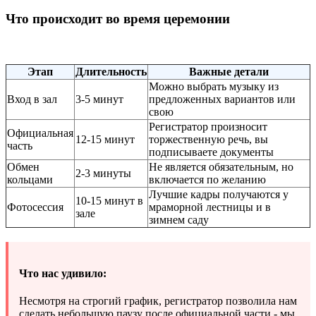
Что происходит во время церемонии
Этап
Длительность
Важные детали
Можно выбрать музыку из
Вход в зал
3-5 минут
предложенных вариантов или
свою
Регистратор произносит
Официальная
12-15 минут
торжественную речь, вы
часть
подписываете документы
Обмен
Не является обязательным, но
2-3 минуты
кольцами
включается по желанию
Лучшие кадры получаются у
10-15 минут в
Фотосессия
мраморной лестницы и в
зале
зимнем саду
Что нас удивило:
Несмотря на строгий график, регистратор позволила нам
сделать небольшую паузу после официальной части - мы