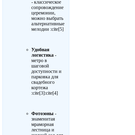
- классическое
сопровождение
церемонии,
можно выбрать
альтернативные
мелодии :cite[5]
Удобная
логистика
-
метро в
шаговой
доступности и
парковка для
свадебного
кортежа
:cite[3]:cite[4]
Фотозоны
-
знаменитая
мраморная
лестница и