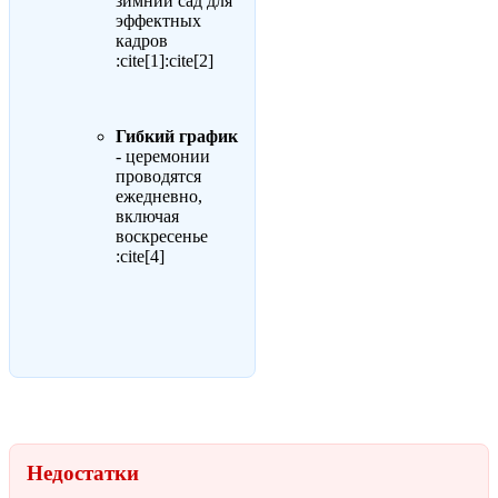
зимний сад для
эффектных
кадров
:cite[1]:cite[2]
Гибкий график
- церемонии
проводятся
ежедневно,
включая
воскресенье
:cite[4]
Недостатки