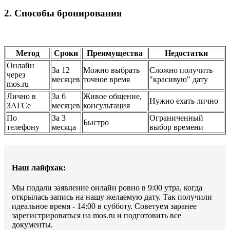
2. Способы бронирования
Метод
Сроки
Преимущества
Недостатки
Онлайн
За 12
Можно выбрать
Сложно получить
через
месяцев
точное время
"красивую" дату
mos.ru
Лично в
За 6
Живое общение,
Нужно ехать лично
ЗАГСе
месяцев
консультация
По
За 3
Ограниченный
Быстро
телефону
месяца
выбор времени
Наш лайфхак:
Мы подали заявление онлайн ровно в 9:00 утра, когда
открылась запись на нашу желаемую дату. Так получили
идеальное время - 14:00 в субботу. Советуем заранее
зарегистрироваться на mos.ru и подготовить все
документы.