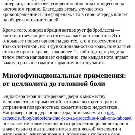
синергии, способствуя ускорению обменных процессов на
клеточном уровне. Благодаря этому, улучшаются
кровообращение и лимфодренаж, что в свою очередь влияет
на общее состояние тканей.
Кроме того, микровибрация активирует фибробласты —
клетки, отвечающие за синтез коллагена и эластина. Это
открывает новые горизонты для тех, кто интересуется не
только эстетикой, но и функциональностью кожи, позволяя ей
стать не просто краше, а здоровее. Такой подход к уходу за
телом слегка напоминает симфонию, где каждая нота играет
важную роль в создании гармоничного звучания.
Многофункциональные применения:
от целлюлита до головной боли
Эндосфера терапия открывает двери к множеству
малоизвестных применений, которые выходят за рамки
устранения поверхностных косметических недостатков.
Например, процедура эндосфера, описываемая на
mg-
esthetic.ru/blog/endosfera-chto-jeto-za-procedura-i-kak-ona-rabotaet
,
позволяет не только уменьшить проявления целлюлита, но и
значительно снизить симптомы хронической усталости и
напряжения. Микровибрации, проникая в глубокие слои