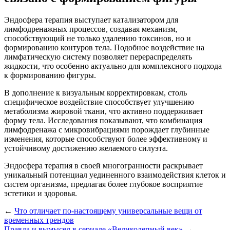
Эндосфера терапия выступает катализатором для
лимфодренажных процессов, создавая механизм,
способствующий не только удалению токсинов, но и
формированию контуров тела. Подобное воздействие на
лимфатическую систему позволяет перераспределять
жидкости, что особенно актуально для комплексного подхода
к формированию фигуры.
В дополнение к визуальным корректировкам, столь
специфическое воздействие способствует улучшению
метаболизма жировой ткани, что активно поддерживает
форму тела. Исследования показывают, что комбинация
лимфодренажа с микровибрациями порождает глубинные
изменения, которые способствуют более эффективному и
устойчивому достижению желаемого силуэта.
Эндосфера терапия в своей многогранности раскрывает
уникальный потенциал уединенного взаимодействия клеток и
систем организма, предлагая более глубокое восприятие
эстетики и здоровья.
←
Что отличает по-настоящему универсальные вещи от
временных трендов
Правда и вымысел в сериале «Великолепный век»
→