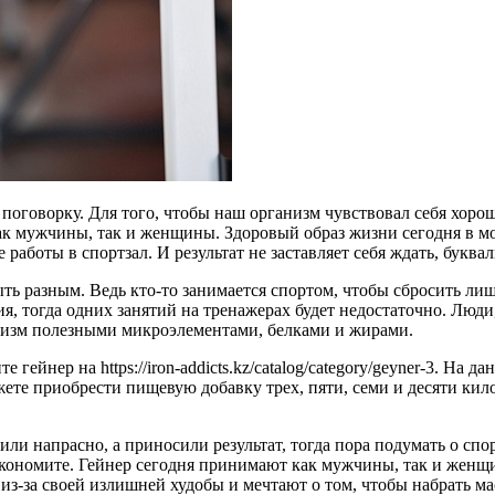
 поговорку. Для того, чтобы наш организм чувствовал себя хоро
ак мужчины, так и женщины. Здоровый образ жизни сегодня в мо
е работы в спортзал. И результат не заставляет себя ждать, буква
ыть разным. Ведь кто-то занимается спортом, чтобы сбросить л
ссия, тогда одних занятий на тренажерах будет недостаточно. Люд
анизм полезными микроэлементами, белками и жирами.
е гейнер на https://iron-addicts.kz/catalog/category/geyner-3. Н
жете приобрести пищевую добавку трех, пяти, семи и десяти ки
ли напрасно, а приносили результат, тогда пора подумать о сп
сэкономите. Гейнер сегодня принимают как мужчины, так и женщ
з-за своей излишней худобы и мечтают о том, чтобы набрать мас