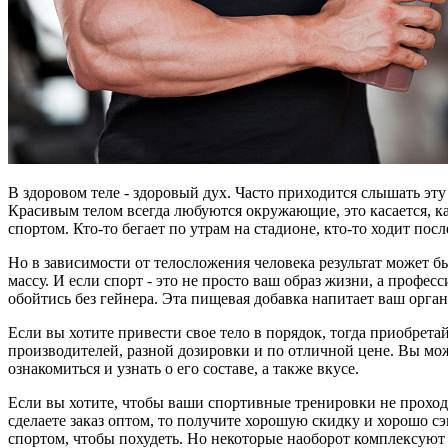
В здоровом теле - здоровый дух. Часто приходится слышать эту
Красивым телом всегда любуются окружающие, это касается, к
спортом. Кто-то бегает по утрам на стадионе, кто-то ходит посл
Но в зависимости от телосложения человека результат может б
массу. И если спорт - это не просто ваш образ жизни, а профе
обойтись без гейнера. Эта пищевая добавка напитает ваш орг
Если вы хотите привести свое тело в порядок, тогда приобретайт
производителей, разной дозировки и по отличной цене. Вы мо
ознакомиться и узнать о его составе, а также вкусе.
Если вы хотите, чтобы ваши спортивные тренировки не проходи
сделаете заказ оптом, то получите хорошую скидку и хорошо 
спортом, чтобы похудеть. Но некоторые наоборот комплексуют и