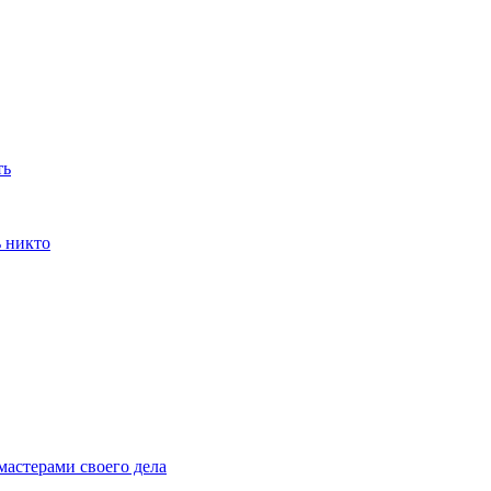
ть
ь никто
мастерами своего дела