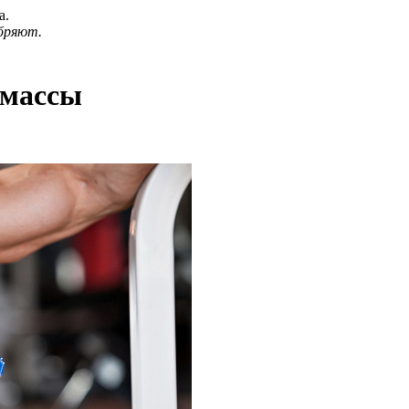
а.
бряют.
 массы