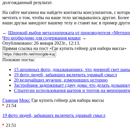
долгожданный результат.
На сайте магазина вы найдете контакты консультантов, с кото
мечтать о том, чтобы на ваше тело заглядывались другие. Боле
ваши друзья завидуют вашему телу и ставят вас в пример други
←
Широкий выбор металлопроката от производителя «Метпро
Что необходимо для содержания кошки
→
Опубликовано: 26 января 2023г., 12:13.
Прямая ссылка на пост «Где купить гейнер для набора массы»
Похожие посты:
15 архивных фото, доказывающих, что дневной свет ран
19 фото людей, забывших включить здравый смысл
20 величайших мужчин, изменивших историю
Застройщик задерживает сдачу дома: что делать дольщику
Стратегии использования шатров и тентов на мероприят
Главная
Микс
Где купить гейнер для набора массы
21:54
19 фото людей, забывших включить здравый смысл
21:51