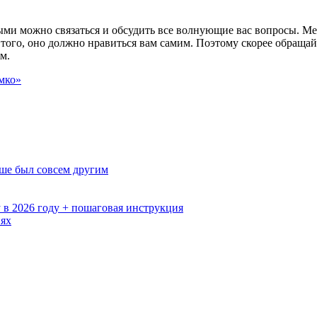
рыми можно связаться и обсудить все волнующие вас вопросы. М
е того, оно должно нравиться вам самим. Поэтому скорее обращай
м.
мко»
ьше был совсем другим
 в 2026 году + пошаговая инструкция
иях