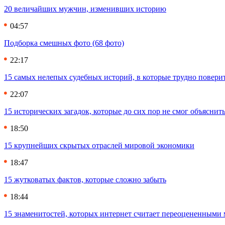
20 величайших мужчин, изменивших историю
04:57
Подборка смешных фото (68 фото)
22:17
15 самых нелепых судебных историй, в которые трудно повери
22:07
15 исторических загадок, которые до сих пор не смог объяснит
18:50
15 крупнейших скрытых отраслей мировой экономики
18:47
15 жутковатых фактов, которые сложно забыть
18:44
15 знаменитостей, которых интернет считает переоцененными 