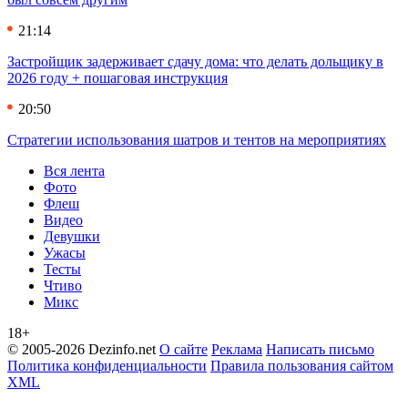
21:14
Застройщик задерживает сдачу дома: что делать дольщику в
2026 году + пошаговая инструкция
20:50
Стратегии использования шатров и тентов на мероприятиях
Вся лента
Фото
Флеш
Видео
Девушки
Ужасы
Тесты
Чтиво
Микс
18+
© 2005-2026 Dezinfo.net
О сайте
Реклама
Написать письмо
Политика конфиденциальности
Правила пользования сайтом
XML