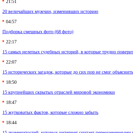
21:51
20 величайших мужчин, изменивших историю
04:57
Подборка смешных фото (68 фото)
22:17
15 самых нелепых судебных историй, в которые трудно повери
22:07
15 исторических загадок, которые до сих пор не смог объяснит
18:50
15 крупнейших скрытых отраслей мировой экономики
18:47
15 жутковатых фактов, которые сложно забыть
18:44
15 знаменитостей, которых интернет считает переоцененными 