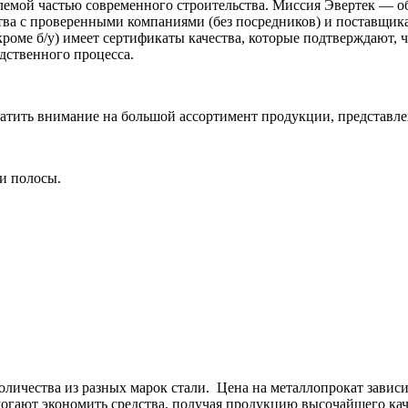
емлемой частью современного строительства. Миссия Эвертек — 
ства с проверенными компаниями (без посредников) и поставщик
(кроме б/у) имеет сертификаты качества, которые подтверждают
дственного процесса.
атить внимание на большой ассортимент продукции, представлен
и полосы.
личества из разных марок стали. Цена на металлопрокат зависи
огают экономить средства, получая продукцию высочайшего кач