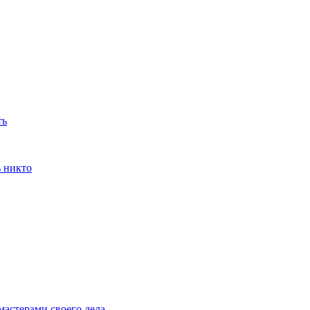
ть
ь никто
мастерами своего дела