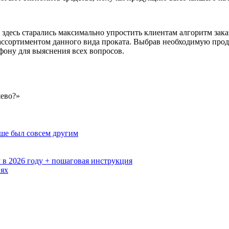
здесь старались максимально упростить клиентам алгоритм заказ
 ассортиментом данного вида проката. Выбрав необходимую проду
фону для выяснения всех вопросов.
шево?»
ьше был совсем другим
 в 2026 году + пошаговая инструкция
иях