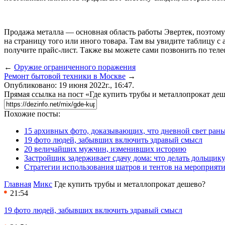
Продажа металла — основная область работы Эвертек, поэтому 
на страницу того или иного товара. Там вы увидите таблицу с
получите прайс-лист. Также вы можете сами позвонить по теле
←
Оружие ограниченного поражения
Ремонт бытовой техники в Москве
→
Опубликовано: 19 июня 2022г., 16:47.
Прямая ссылка на пост «Где купить трубы и металлопрокат де
Похожие посты:
15 архивных фото, доказывающих, что дневной свет ран
19 фото людей, забывших включить здравый смысл
20 величайших мужчин, изменивших историю
Застройщик задерживает сдачу дома: что делать дольщику
Стратегии использования шатров и тентов на мероприят
Главная
Микс
Где купить трубы и металлопрокат дешево?
21:54
19 фото людей, забывших включить здравый смысл