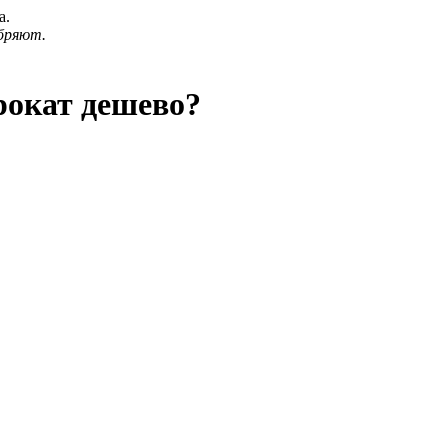
а.
бряют.
рокат дешево?