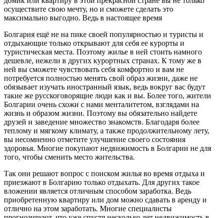
домик или квартиру в этой прекрасной стране вы не только
осуществите свою мечту, но и сможете сделать это
максимально выгодно. Ведь в настоящее время
Болгария ещё не на пике своей популярностью и туристы и
отдыхающие только открывают для себя ее курорты и
туристическая места. Поэтому жилье в ней стоить намного
дешевле, нежели в других курортных странах. К тому же в
ней вы сможете чувствовать себя комфортно и вам не
потребуется полностью менять свой образ жизни, даже не
обязывает изучать иностранный язык, ведь вокруг вас будут
такие же русскоговорящие люди как и вы. Более того, жители
Болгарии очень схожи с нами менталитетом, взглядами на
жизнь и образом жизни. Поэтому вы обязательно найдете
друзей и заведение множество знакомств. Благодаря более
теплому и мягкому климату, а также продолжительному лету,
вы несомненно отметите улучшение своего состояния
здоровья. Многие покупают недвижимость в Болгарии не для
того, чтобы сменить место жительства.
Так они решают вопрос с поиском жилья во время отдыха и
приезжают в Болгарию только отдыхать. Для других такое
вложении является отличным способом заработка. Ведь
приобретенную квартиру или дом можно сдавать в аренду и
отлично на этом заработать. Многие специалисты
прогнозируют, что уже спустя несколько лет недвижимость в