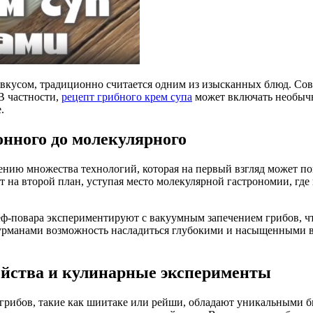
 вкусом, традиционно считается одним из изысканных блюд. С
В частности,
рецепт грибного крем супа
может включать необычн
.
онного до молекулярного
нию множества технологий, которая на первый взгляд может по
на второй план, уступая место молекулярной гастрономии, где 
ф-повара экспериментируют с вакуумным запечением грибов, чт
 гурманами возможность насладиться глубокими и насыщенными в
ойства и кулинарные эксперименты
 грибов, такие как шиитаке или рейши, обладают уникальным