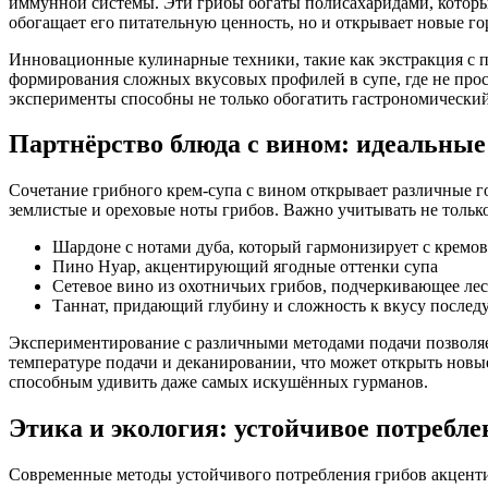
иммунной системы. Эти грибы богаты полисахаридами, которые
обогащает его питательную ценность, но и открывает новые г
Инновационные кулинарные техники, такие как экстракция с п
формирования сложных вкусовых профилей в супе, где не прос
эксперименты способны не только обогатить гастрономический
Партнёрство блюда с вином: идеальные
Сочетание грибного крем-супа с вином открывает различные г
землистые и ореховые ноты грибов. Важно учитывать не только с
Шардоне с нотами дуба, который гармонизирует с кремов
Пино Нуар, акцентирующий ягодные оттенки супа
Сетевое вино из охотничьих грибов, подчеркивающее ле
Таннат, придающий глубину и сложность к вкусу после
Экспериментирование с различными методами подачи позволяе
температуре подачи и деканировании, что может открыть нов
способным удивить даже самых искушённых гурманов.
Этика и экология: устойчивое потребле
Современные методы устойчивого потребления грибов акцентир