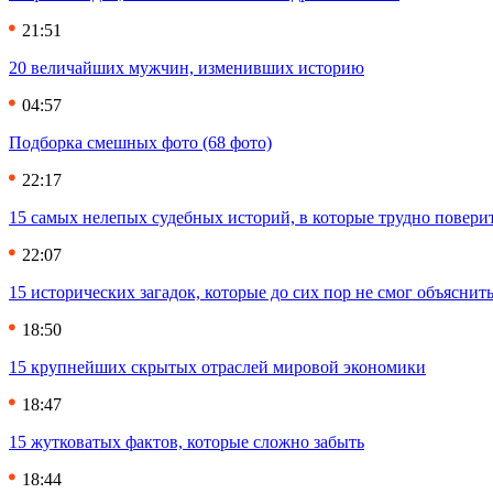
21:51
20 величайших мужчин, изменивших историю
04:57
Подборка смешных фото (68 фото)
22:17
15 самых нелепых судебных историй, в которые трудно повери
22:07
15 исторических загадок, которые до сих пор не смог объяснит
18:50
15 крупнейших скрытых отраслей мировой экономики
18:47
15 жутковатых фактов, которые сложно забыть
18:44