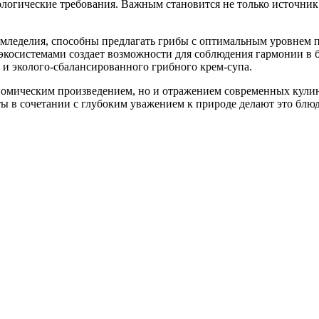
кологические требования. Важным становится не только источни
мледелия, способны предлагать грибы с оптимальным уровнем пи
экосистемами создает возможности для соблюдения гармонии в б
о и эколого-сбалансированного грибного крем-супа.
ономическим произведением, но и отражением современных кули
 в сочетании с глубоким уважением к природе делают это блюд