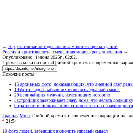
←
Эффективные методы анализа молниезащиты зданий
Россия и криптовалюта: смешанная модель регулирования
→
Опубликовано: 4 июня 2025г., 02:02.
Прямая ссылка на пост «Грибной крем-суп: современные вариа
Похожие посты:
15 архивных фото, доказывающих, что дневной свет ран
19 фото людей, забывших включить здравый смысл
20 величайших мужчин, изменивших историю
Застройщик задерживает сдачу дома: что делать дольщику
Стратегии использования шатров и тентов на мероприят
Главная
Микс
Грибной крем-суп: современные вариации на кл
21:54
19 фото людей, забывших включить здравый смысл