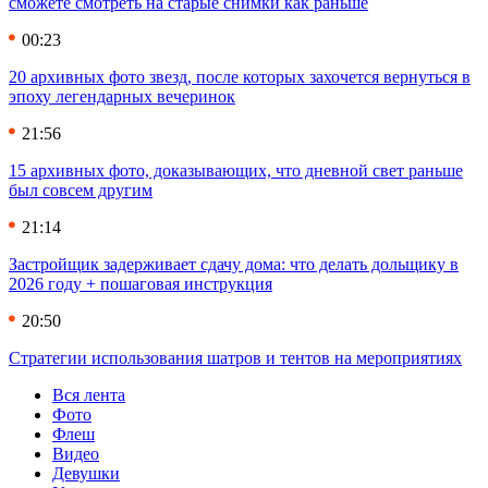
сможете смотреть на старые снимки как раньше
00:23
20 архивных фото звезд, после которых захочется вернуться в
эпоху легендарных вечеринок
21:56
15 архивных фото, доказывающих, что дневной свет раньше
был совсем другим
21:14
Застройщик задерживает сдачу дома: что делать дольщику в
2026 году + пошаговая инструкция
20:50
Стратегии использования шатров и тентов на мероприятиях
Вся лента
Фото
Флеш
Видео
Девушки