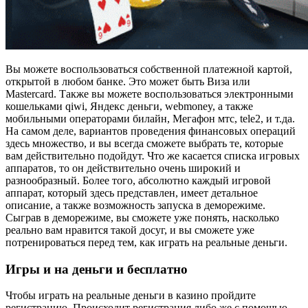
Вы можете воспользоваться собственной платежной картой,
открытой в любом банке. Это может быть Виза или
Mastercard. Также вы можете воспользоваться электронными
кошельками qiwi, Яндекс деньги, webmoney, а также
мобильными операторами билайн, Мегафон мтс, tele2, и т.да.
На самом деле, вариантов проведения финансовых операций
здесь множество, и вы всегда сможете выбрать те, которые
вам действительно подойдут. Что же касается списка игровых
аппаратов, то он действительно очень широкий и
разнообразный. Более того, абсолютно каждый игровой
аппарат, который здесь представлен, имеет детальное
описание, а также возможность запуска в деморежиме.
Сыграв в деморежиме, вы сможете уже понять, насколько
реально вам нравится такой досуг, и вы сможете уже
потренироваться перед тем, как играть на реальные деньги.
Игры и на деньги и бесплатно
Чтобы играть на реальные деньги в казино пройдите
регистрацию. Происходит регистрация либо же с помощью