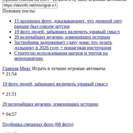
Похожие посты:
15 архивных фото, доказывающих, что дневной свет
раньше был совсем другим
19 фото людей, забывших включить здравый смысл
20 величайших мужчин, изменивших историю
Застройщик задерживает сдачу дома: что делать
дольщику в 2026 году + пошаговая инструкция
Стратегии использования шатров и тентов на
мероприятиях
Главная
Микс
Играть в лучшие игровые автоматы
21:54
19 фото людей, забывших включить здравый смысл
21:51
20 величайших мужчин, изменивших историю
04:57
Подборка смешных фото (68 фото)