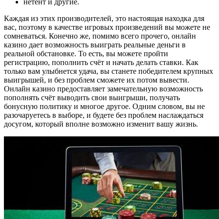
нетент и другие.
Каждая из этих производителей, это настоящая находка для
вас, поэтому в качестве игровых произведений вы можете не
сомневаться. Конечно же, помимо всего прочего, онлайн
казино дает возможность выиграть реальные деньги в
реальной обстановке. То есть, вы можете пройти
регистрацию, пополнить счёт и начать делать ставки. Как
только вам улыбнется удача, вы станете победителем крупных
выигрышей, и без проблем сможете их потом вывести.
Онлайн казино предоставляет замечательную возможность
пополнять счёт выводить свои выигрыши, получать
бонусную политику и многое другое. Одним словом, вы не
разочаруетесь в выборе, и будете без проблем наслаждаться
досугом, который вполне возможно изменит вашу жизнь.