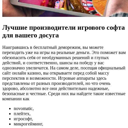
Лучшие производители игрового софта
для вашего досуга
Наигравшись в бесплатный деморежим, вы можете
переходить уже на игры на реальные деньги. Это поможет вам
обезопасить себя от необдуманных решений и глупых
действий, и соответственно, шансы на победу у вас
однозначно увеличатся. На самом деле, посещая официальный
сайт онлайн казино, вы открываете перед собой массу
перспектив и возможности. Игровые аппараты здесь
представлены от разных производителей, но что очень
здорово, абсолютно все они действительно надежные,
безопасные и честные. Среди них вы найдете такие известные
компании как
novomatic,
плейтех,
игрософт,
микрогейминг,