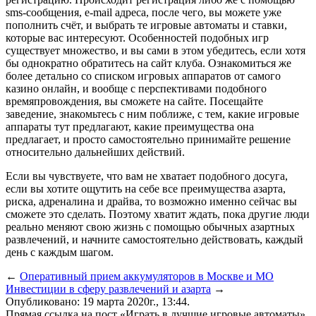
sms-сообщения, e-mail адреса, после чего, вы можете уже
пополнить счёт, и выбрать те игровые автоматы и ставки,
которые вас интересуют. Особенностей подобных игр
существует множество, и вы сами в этом убедитесь, если хотя
бы однократно обратитесь на сайт клуба. Ознакомиться же
более детально со списком игровых аппаратов от самого
казино онлайн, и вообще с перспективами подобного
времяпровождения, вы сможете на сайте. Посещайте
заведение, знакомьтесь с ним поближе, с тем, какие игровые
аппараты тут предлагают, какие преимущества она
предлагает, и просто самостоятельно принимайте решение
относительно дальнейших действий.
Если вы чувствуете, что вам не хватает подобного досуга,
если вы хотите ощутить на себе все преимущества азарта,
риска, адреналина и драйва, то возможно именно сейчас вы
сможете это сделать. Поэтому хватит ждать, пока другие люди
реально меняют свою жизнь с помощью обычных азартных
развлечений, и начните самостоятельно действовать, каждый
день с каждым шагом.
←
Оперативный прием аккумуляторов в Москве и МО
Инвестиции в сферу развлечений и азарта
→
Опубликовано: 19 марта 2020г., 13:44.
Прямая ссылка на пост «Играть в лучшие игровые автоматы»