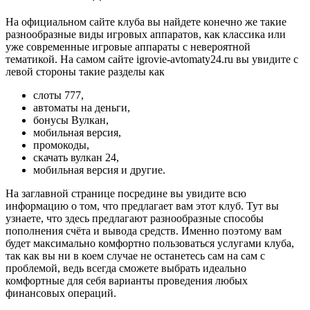
На официальном сайте клуба вы найдете конечно же такие
разнообразные виды игровых аппаратов, как классика или
уже современные игровые аппараты с невероятной
тематикой. На самом сайте igrovie-avtomaty24.ru вы увидите с
левой стороны такие разделы как
слоты 777,
автоматы на деньги,
бонусы Вулкан,
мобильная версия,
промокоды,
скачать вулкан 24,
мобильная версия и другие.
На заглавной странице посредине вы увидите всю
информацию о том, что предлагает вам этот клуб. Тут вы
узнаете, что здесь предлагают разнообразные способы
пополнения счёта и вывода средств. Именно поэтому вам
будет максимально комфортно пользоваться услугами клуба,
так как вы ни в коем случае не останетесь сам на сам с
проблемой, ведь всегда сможете выбрать идеально
комфортные для себя варианты проведения любых
финансовых операций.