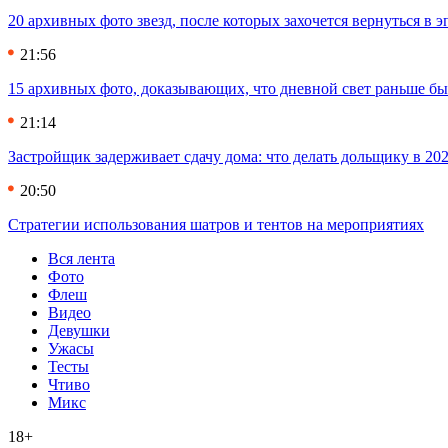
20 архивных фото звезд, после которых захочется вернуться в 
21:56
15 архивных фото, доказывающих, что дневной свет раньше бы
21:14
Застройщик задерживает сдачу дома: что делать дольщику в 20
20:50
Стратегии использования шатров и тентов на мероприятиях
Вся лента
Фото
Флеш
Видео
Девушки
Ужасы
Тесты
Чтиво
Микс
18+