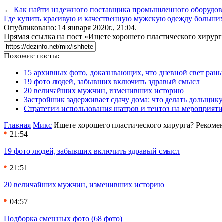
←
Как найти надежного поставщика промышленного оборудо
Где купить красивую и качественную мужскую одежду больши
Опубликовано: 14 января 2020г., 21:04.
Прямая ссылка на пост «Ищете хорошего пластического хирур
Похожие посты:
15 архивных фото, доказывающих, что дневной свет ран
19 фото людей, забывших включить здравый смысл
20 величайших мужчин, изменивших историю
Застройщик задерживает сдачу дома: что делать дольщику
Стратегии использования шатров и тентов на мероприят
Главная
Микс
Ищете хорошего пластического хирурга? Рекоме
21:54
19 фото людей, забывших включить здравый смысл
21:51
20 величайших мужчин, изменивших историю
04:57
Подборка смешных фото (68 фото)