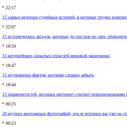
22:17
15 самых нелепых судебных историй, в которые трудно повери
22:07
15 исторических загадок, которые до сих пор не смог объяснит
18:50
15 крупнейших скрытых отраслей мировой экономики
18:47
15 жутковатых фактов, которые сложно забыть
18:44
15 знаменитостей, которых интернет считает переоцененными 
00:25
20 жутких винтажных фотографий, после которых вы уже не см
00:23