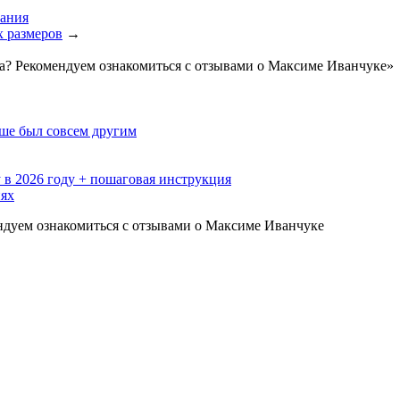
вания
х размеров
→
га? Рекомендуем ознакомиться с отзывами о Максиме Иванчуке»
ьше был совсем другим
 в 2026 году + пошаговая инструкция
иях
ндуем ознакомиться с отзывами о Максиме Иванчуке