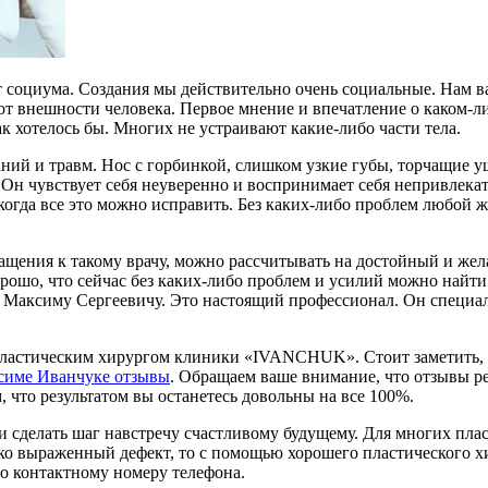
от социума. Создания мы действительно очень социальные. Нам в
 от внешности человека. Первое мнение и впечатление о каком-л
к хотелось бы. Многих не устраивают какие-либо части тела.
аний и травм. Нос с горбинкой, слишком узкие губы, торчащие у
 Он чувствует себя неуверенно и воспринимает себя непривлекат
 когда все это можно исправить. Без каких-либо проблем любой
ащения к такому врачу, можно рассчитывать на достойный и жел
рошо, что сейчас без каких-либо проблем и усилий можно найти
 Максиму Сергеевичу. Это настоящий профессионал. Он специал
 пластическим хирургом клиники «IVANCHUK». Стоит заметить,
симе Иванчуке отзывы
. Обращаем ваше внимание, что отзывы ре
, что результатом вы останетесь довольны на все 100%.
и сделать шаг навстречу счастливому будущему. Для многих плас
ко выраженный дефект, то с помощью хорошего пластического хи
по контактному номеру телефона.