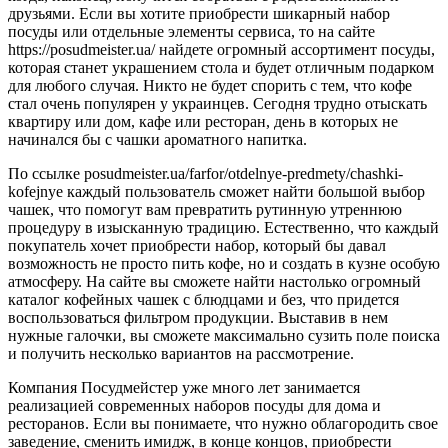
друзьями. Если вы хотите приобрести шикарный набор
посуды или отдельные элементы сервиса, то на сайте
https://posudmeister.ua/ найдете огромный ассортимент посуды,
которая станет украшением стола и будет отличным подарком
для любого случая. Никто не будет спорить с тем, что кофе
стал очень популярен у украинцев. Сегодня трудно отыскать
квартиру или дом, кафе или ресторан, день в которых не
начинался бы с чашки ароматного напитка.
По ссылке posudmeister.ua/farfor/otdelnye-predmety/chashki-
kofejnye каждый пользователь сможет найти большой выбор
чашек, что помогут вам превратить рутинную утреннюю
процедуру в изысканную традицию. Естественно, что каждый
покупатель хочет приобрести набор, который бы давал
возможность не просто пить кофе, но и создать в кузне особую
атмосферу. На сайте вы сможете найти настолько огромный
каталог кофейных чашек с блюдцами и без, что придется
воспользоваться фильтром продукции. Выставив в нем
нужные галочки, вы сможете максимально сузить поле поиска
и получить несколько вариантов на рассмотрение.
Компания Посудмейстер уже много лет занимается
реализацией современных наборов посуды для дома и
ресторанов. Если вы понимаете, что нужно облагородить свое
заведение, сменить имидж, в конце концов, приобрести