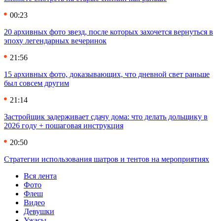
00:23
20 архивных фото звезд, после которых захочется вернуться в
эпоху легендарных вечеринок
21:56
15 архивных фото, доказывающих, что дневной свет раньше
был совсем другим
21:14
Застройщик задерживает сдачу дома: что делать дольщику в
2026 году + пошаговая инструкция
20:50
Стратегии использования шатров и тентов на мероприятиях
Вся лента
Фото
Флеш
Видео
Девушки
Ужасы