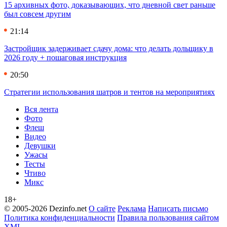
15 архивных фото, доказывающих, что дневной свет раньше
был совсем другим
21:14
Застройщик задерживает сдачу дома: что делать дольщику в
2026 году + пошаговая инструкция
20:50
Стратегии использования шатров и тентов на мероприятиях
Вся лента
Фото
Флеш
Видео
Девушки
Ужасы
Тесты
Чтиво
Микс
18+
© 2005-2026 Dezinfo.net
О сайте
Реклама
Написать письмо
Политика конфиденциальности
Правила пользования сайтом
XML