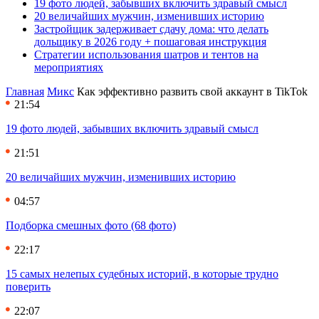
19 фото людей, забывших включить здравый смысл
20 величайших мужчин, изменивших историю
Застройщик задерживает сдачу дома: что делать
дольщику в 2026 году + пошаговая инструкция
Стратегии использования шатров и тентов на
мероприятиях
Главная
Микс
Как эффективно развить свой аккаунт в TikTok
21:54
19 фото людей, забывших включить здравый смысл
21:51
20 величайших мужчин, изменивших историю
04:57
Подборка смешных фото (68 фото)
22:17
15 самых нелепых судебных историй, в которые трудно
поверить
22:07