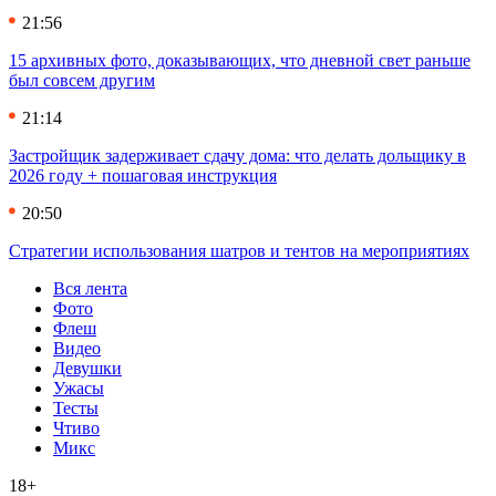
21:56
15 архивных фото, доказывающих, что дневной свет раньше
был совсем другим
21:14
Застройщик задерживает сдачу дома: что делать дольщику в
2026 году + пошаговая инструкция
20:50
Стратегии использования шатров и тентов на мероприятиях
Вся лента
Фото
Флеш
Видео
Девушки
Ужасы
Тесты
Чтиво
Микс
18+