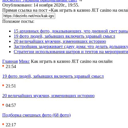
Опубликовано: 14 ноября 2020г., 19:55.
Прямая ссылка на пост «Как играть в казино JET casino на онл
Похожие посты:
15 архивных фото, доказывающих, что дневной свет ран
19 фото людей, забывших включить здравый смысл
20 величайших мужчин, изменивших историю
Застройщик задерживает сдачу дома: что делать дольщику
Стратегии использования шатров и тентов на мероприят
Главная
Микс
Как играть в казино JET casino на онлайн
21:54
19 фото людей, забывших включить здравый смысл
21:51
20 величайших мужчин, изменивших историю
04:57
Подборка смешных фото (68 фото)
22:17