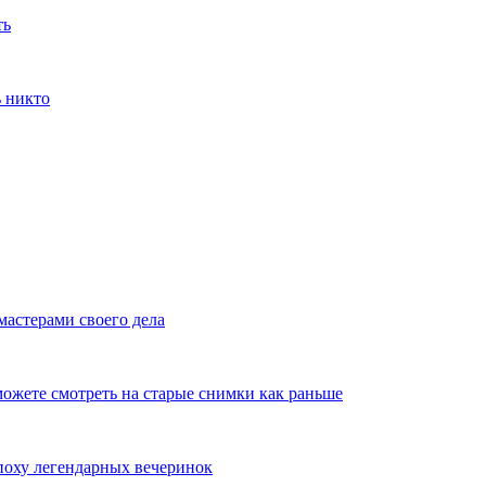
ть
ь никто
мастерами своего дела
ожете смотреть на старые снимки как раньше
эпоху легендарных вечеринок