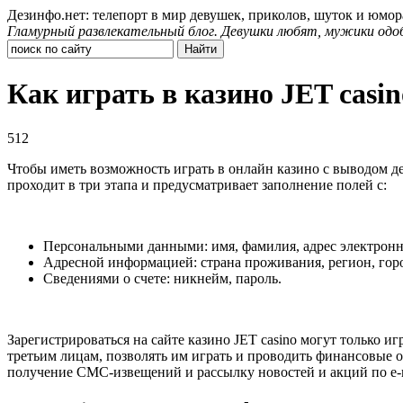
Дезинфо.нет: телепорт в мир девушек, приколов, шуток и юмор
Гламурный развлекательный блог. Девушки любят, мужики одо
Как играть в казино JET casi
512
Чтобы иметь возможность играть в онлайн казино с выводом де
проходит в три этапа и предусматривает заполнение полей с:
Персональными данными: имя, фамилия, адрес электронн
Адресной информацией: страна проживания, регион, горо
Сведениями о счете: никнейм, пароль.
Зарегистрироваться на сайте казино JET casino могут только и
третьим лицам, позволять им играть и проводить финансовые о
получение СМС-извещений и рассылку новостей и акций по e-m