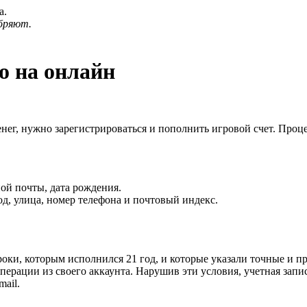
а.
бряют.
no на онлайн
нег, нужно зарегистрироваться и пополнить игровой счет. Проц
ой почты, дата рождения.
д, улица, номер телефона и почтовый индекс.
гроки, которым исполнился 21 год, и которые указали точные и 
перации из своего аккаунта. Нарушив эти условия, учетная запи
ail.