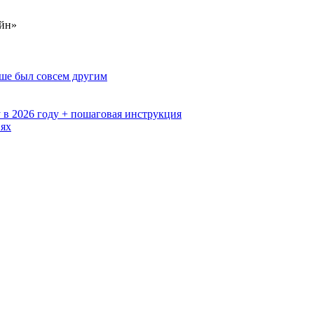
айн»
ьше был совсем другим
 в 2026 году + пошаговая инструкция
иях