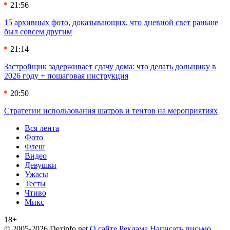
21:56
15 архивных фото, доказывающих, что дневной свет раньше
был совсем другим
21:14
Застройщик задерживает сдачу дома: что делать дольщику в
2026 году + пошаговая инструкция
20:50
Стратегии использования шатров и тентов на мероприятиях
Вся лента
Фото
Флеш
Видео
Девушки
Ужасы
Тесты
Чтиво
Микс
18+
© 2005-2026 Dezinfo.net
О сайте
Реклама
Написать письмо