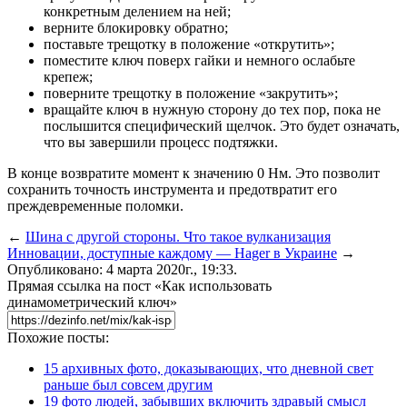
конкретным делением на ней;
верните блокировку обратно;
поставьте трещотку в положение «открутить»;
поместите ключ поверх гайки и немного ослабьте
крепеж;
поверните трещотку в положение «закрутить»;
вращайте ключ в нужную сторону до тех пор, пока не
послышится специфический щелчок. Это будет означать,
что вы завершили процесс подтяжки.
В конце возвратите момент к значению 0 Нм. Это позволит
сохранить точность инструмента и предотвратит его
преждевременные поломки.
←
Шина с другой стороны. Что такое вулканизация
Инновации, доступные каждому — Hager в Украине
→
Опубликовано: 4 марта 2020г., 19:33.
Прямая ссылка на пост «Как использовать
динамометрический ключ»
Похожие посты:
15 архивных фото, доказывающих, что дневной свет
раньше был совсем другим
19 фото людей, забывших включить здравый смысл