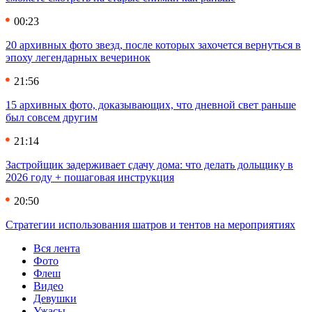
00:23
20 архивных фото звезд, после которых захочется вернуться в
эпоху легендарных вечеринок
21:56
15 архивных фото, доказывающих, что дневной свет раньше
был совсем другим
21:14
Застройщик задерживает сдачу дома: что делать дольщику в
2026 году + пошаговая инструкция
20:50
Стратегии использования шатров и тентов на мероприятиях
Вся лента
Фото
Флеш
Видео
Девушки
Ужасы