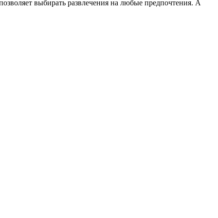
позволяет выбирать развлечения на любые предпочтения. А