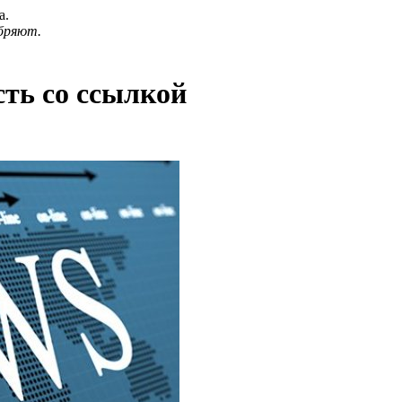
а.
бряют.
сть со ссылкой