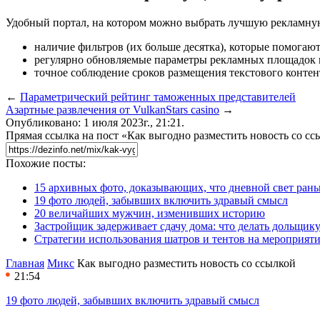
Удобный портал, на котором можно выбрать лучшую рекламную
наличие фильтров (их больше десятка), которые помогаю
регулярно обновляемые параметры рекламных площадок и
точное соблюдение сроков размещения текстового контен
←
Параметрический рейтинг таможенных представителей
Азартные развлечения от VulkanStars casino
→
Опубликовано: 1 июля 2023г., 21:21.
Прямая ссылка на пост «Как выгодно разместить новость со сс
Похожие посты:
15 архивных фото, доказывающих, что дневной свет ран
19 фото людей, забывших включить здравый смысл
20 величайших мужчин, изменивших историю
Застройщик задерживает сдачу дома: что делать дольщику
Стратегии использования шатров и тентов на мероприят
Главная
Микс
Как выгодно разместить новость со ссылкой
21:54
19 фото людей, забывших включить здравый смысл