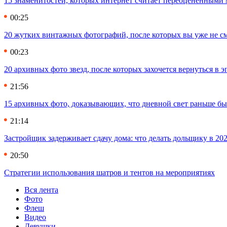
15 знаменитостей, которых интернет считает переоцененными 
00:25
20 жутких винтажных фотографий, после которых вы уже не см
00:23
20 архивных фото звезд, после которых захочется вернуться в 
21:56
15 архивных фото, доказывающих, что дневной свет раньше бы
21:14
Застройщик задерживает сдачу дома: что делать дольщику в 20
20:50
Стратегии использования шатров и тентов на мероприятиях
Вся лента
Фото
Флеш
Видео
Девушки