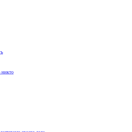
ть
ь никто