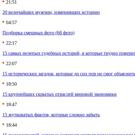
21:51
20 величайших мужчин, изменивших историю
04:57
Подборка смешных фото (68 фото)
22:17
15 самых нелепых судебных историй, в которые трудно повери
22:07
15 исторических загадок, которые до сих пор не смог объяснит
18:50
15 крупнейших скрытых отраслей мировой экономики
18:47
15 жутковатых фактов, которые сложно забыть
18:44