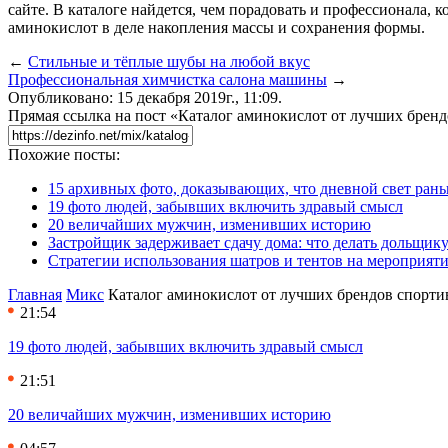
сайте. В каталоге найдется, чем порадовать и профессионала, к
аминокислот в деле накопления массы и сохранения формы.
←
Стильные и тёплые шубы на любой вкус
Профессиональная химчистка салона машины
→
Опубликовано: 15 декабря 2019г., 11:09.
Прямая ссылка на пост «Каталог аминокислот от лучших брен
Похожие посты:
15 архивных фото, доказывающих, что дневной свет ран
19 фото людей, забывших включить здравый смысл
20 величайших мужчин, изменивших историю
Застройщик задерживает сдачу дома: что делать дольщику
Стратегии использования шатров и тентов на мероприят
Главная
Микс
Каталог аминокислот от лучших брендов спорти
21:54
19 фото людей, забывших включить здравый смысл
21:51
20 величайших мужчин, изменивших историю