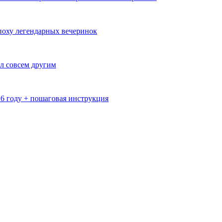
эпоху легендарных вечеринок
л совсем другим
26 году + пошаговая инструкция