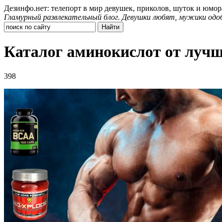
Дезинфо.нет: телепорт в мир девушек, приколов, шуток и юмор
Гламурный развлекательный блог. Девушки любят, мужики одо
Каталог аминокислот от лучш
398