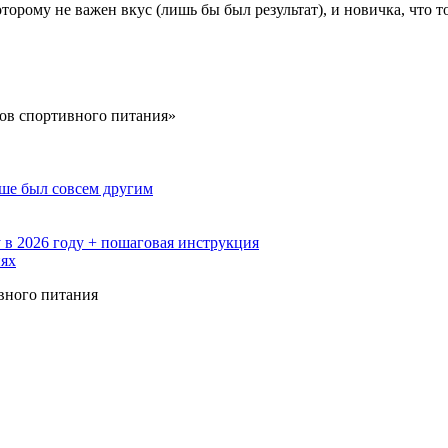
оторому не важен вкус (лишь бы был результат), и новичка, что 
дов спортивного питания»
ьше был совсем другим
 в 2026 году + пошаговая инструкция
иях
вного питания