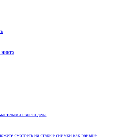
ть
ь никто
мастерами своего дела
ожете смотреть на старые снимки как раньше