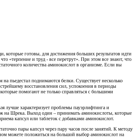
юди, которые готовы, для достижения больших результатов идти
то «терпение и труд - все перетрут». При этом все знают, что
статочного количества аминокислот в организме. Если вы
м на пьедестал поднимаются белки. Существует несколько
ыстрейшему восстановления сил, успокоения в периоды
 которые помогают не только справляться с большими
ьзя лучше характеризует проблемы пауэрлифтинга и
хож на Шрека. Выход один – принимать аминокислоты, которые
риема капсул или таблеток с добавками аминокислот.
статочно пары капсул через пару часов после занятий. К методу
ьном можете положиться на большой выбор аминокислот на