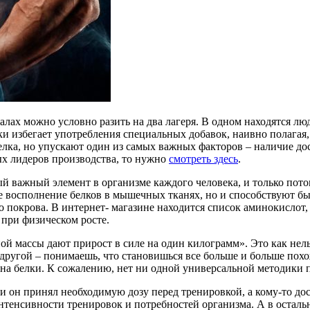
залах можно условно разить на два лагеря. В одном находятся л
и избегает употребления специальных добавок, наивно полагая, ч
елка, но упускают один из самых важных факторов – наличие до
ых лидеров производства, то нужно
смотреть здесь
.
й важный элемент в организме каждого человека, и только пото
рое восполнение белков в мышечных тканях, но и способствуют б
 покрова. В интернет- магазине находится список аминокислот,
 при физическом росте.
ой массы дают прирост в силе на один килограмм». Это как нел
 другой – понимаешь, что становишься все больше и больше по
на белки. К сожалению, нет ни одной универсальной методики п
сли он принял необходимую дозу перед тренировкой, а кому-то до
нтенсивности тренировок и потребностей организма. А в остал