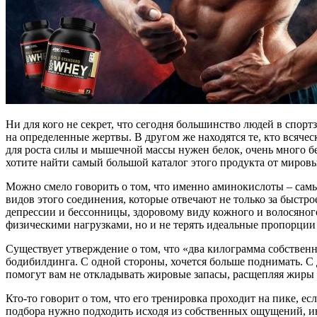
Ни для кого не секрет, что сегодня большинство людей в спорт
на определенные жертвы. В другом же находятся те, кто всяческ
для роста силы и мышечной массы нужен белок, очень много б
хотите найти самый большой каталог этого продукта от миров
Можно смело говорить о том, что именно аминокислоты – самы
видов этого соединения, которые отвечают не только за быст
депрессии и бессонницы, здоровому виду кожного и волосяного
физическими нагрузками, но и не терять идеальные пропорции
Существует утверждение о том, что «два килограмма собственн
бодибилдинга. С одной стороны, хочется больше поднимать. С
помогут вам не откладывать жировые запасы, расщепляя жиры 
Кто-то говорит о том, что его тренировка проходит на пике, е
подбора нужно подходить исходя из собственных ощущений, и