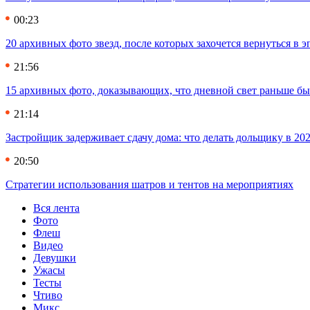
00:23
20 архивных фото звезд, после которых захочется вернуться в 
21:56
15 архивных фото, доказывающих, что дневной свет раньше бы
21:14
Застройщик задерживает сдачу дома: что делать дольщику в 20
20:50
Стратегии использования шатров и тентов на мероприятиях
Вся лента
Фото
Флеш
Видео
Девушки
Ужасы
Тесты
Чтиво
Микс