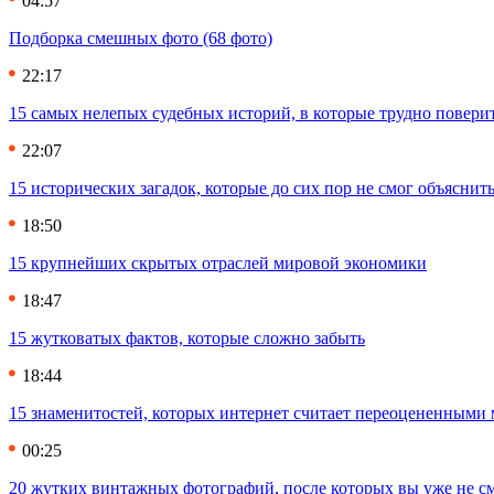
04:57
Подборка смешных фото (68 фото)
22:17
15 самых нелепых судебных историй, в которые трудно повери
22:07
15 исторических загадок, которые до сих пор не смог объяснит
18:50
15 крупнейших скрытых отраслей мировой экономики
18:47
15 жутковатых фактов, которые сложно забыть
18:44
15 знаменитостей, которых интернет считает переоцененными 
00:25
20 жутких винтажных фотографий, после которых вы уже не см