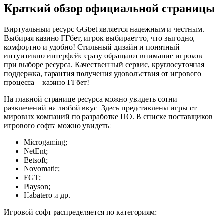
Краткий обзор официальной страницы
Виртуальный ресурс GGbet является надежным и честным.
Выбирая казино ГГбет, игрок выбирает то, что выгодно,
комфортно и удобно! Стильный дизайн и понятный
интуитивно интерфейс сразу обращают внимание игроков
при выборе ресурса. Качественный сервис, круглосуточная
поддержка, гарантия получения удовольствия от игрового
процесса – казино ГГбет!
На главной странице ресурса можно увидеть сотни
развлечений на любой вкус. Здесь представлены игры от
мировых компаний по разработке ПО. В списке поставщиков
игрового софта можно увидеть:
Microgaming;
NetEnt;
Betsoft;
Novomatic;
EGT;
Playson;
Habatero и др.
Игровой софт распределяется по категориям: