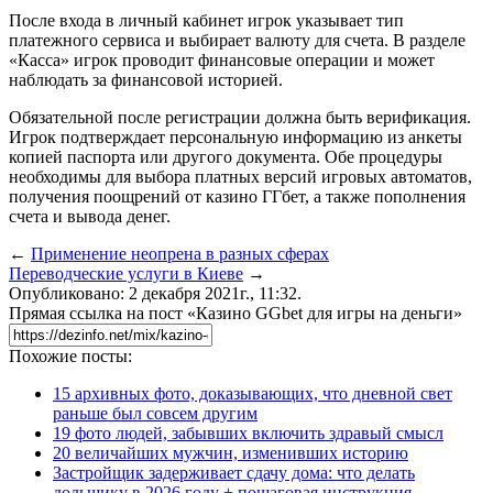
После входа в личный кабинет игрок указывает тип
платежного сервиса и выбирает валюту для счета. В разделе
«Касса» игрок проводит финансовые операции и может
наблюдать за финансовой историей.
Обязательной после регистрации должна быть верификация.
Игрок подтверждает персональную информацию из анкеты
копией паспорта или другого документа. Обе процедуры
необходимы для выбора платных версий игровых автоматов,
получения поощрений от казино ГГбет, а также пополнения
счета и вывода денег.
←
Применение неопрена в разных сферах
Переводческие услуги в Киеве
→
Опубликовано: 2 декабря 2021г., 11:32.
Прямая ссылка на пост «Казино GGbet для игры на деньги»
Похожие посты:
15 архивных фото, доказывающих, что дневной свет
раньше был совсем другим
19 фото людей, забывших включить здравый смысл
20 величайших мужчин, изменивших историю
Застройщик задерживает сдачу дома: что делать
дольщику в 2026 году + пошаговая инструкция