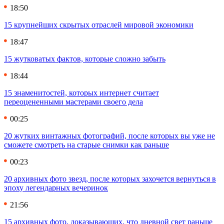
18:50
15 крупнейших скрытых отраслей мировой экономики
18:47
15 жутковатых фактов, которые сложно забыть
18:44
15 знаменитостей, которых интернет считает
переоцененными мастерами своего дела
00:25
20 жутких винтажных фотографий, после которых вы уже не
сможете смотреть на старые снимки как раньше
00:23
20 архивных фото звезд, после которых захочется вернуться в
эпоху легендарных вечеринок
21:56
15 архивных фото, доказывающих, что дневной свет раньше