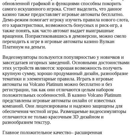
обновленной графикой и функциями способны покорить
самого искушенного игрока. Стоит выделить, что данное
казино также предоставляет игровые автоматы бесплатно.
Демо-режим помогает игроку изучить правила нового слота,
его характеристики, возможность бонусных и риск-игр, а
также понять, как часто автомат выдает выигрышные
вращения. Попрактиковавшись в демоверсии, можно смело
переходить к игре в игровые автоматы казино Вулкан
Платинум на деньги.
Видеоэмуляторы пользуются популярностью у новичков и
завсегдатаев игорных заведений. Основными достоинствами
этих устройств являются: хорошая возможность получить
крупную сумму, хорошо продуманный дизайн, разнообразие
тематики и элементарные правила. Играть в игровые
автоматы на Volcano Platinum можно бесплатно и без
регистрации, так как они отличаются целым набором
положительных особенностей. В казино Volcano Platinum
представлены игровые автоматы онлайн от известных
компаний. Они лицензированы и надежно защищены для
обеспечения честной игры. Размещаемые видеосимуляторы
отличаются не только красочным 3D дизайном и
разнообразием текстур.
Главное положительное качество– расширенная