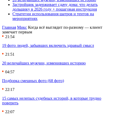
Застройщик задерживает сдачу дома: что делать
дольщику в 2026 году + пошаговая инструкция
Стратегии использования шатров и тентов на
мероприятиях
Главная
Микс
Когда всё выглядит по-разному — клиент
замечает первым
21:54
19 фото людей, забывших включить здравый смысл
21:51
20 величайших мужчин, изменивших историю
04:57
Подборка смешных фото (68 фото)
22:17
15 самых нелепых судебных историй, в которые трудно
поверить
22:07