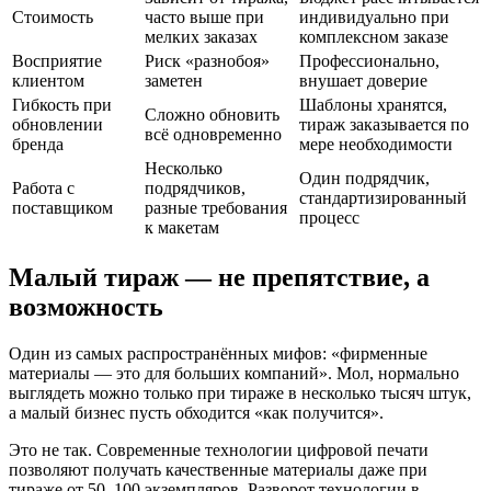
Стоимость
часто выше при
индивидуально при
мелких заказах
комплексном заказе
Восприятие
Риск «разнобоя»
Профессионально,
клиентом
заметен
внушает доверие
Гибкость при
Шаблоны хранятся,
Сложно обновить
обновлении
тираж заказывается по
всё одновременно
бренда
мере необходимости
Несколько
Один подрядчик,
Работа с
подрядчиков,
стандартизированный
поставщиком
разные требования
процесс
к макетам
Малый тираж — не препятствие, а
возможность
Один из самых распространённых мифов: «фирменные
материалы — это для больших компаний». Мол, нормально
выглядеть можно только при тираже в несколько тысяч штук,
а малый бизнес пусть обходится «как получится».
Это не так. Современные технологии цифровой печати
позволяют получать качественные материалы даже при
тираже от 50–100 экземпляров. Разворот технологии в