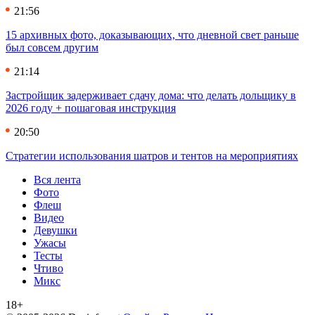
21:56
15 архивных фото, доказывающих, что дневной свет раньше
был совсем другим
21:14
Застройщик задерживает сдачу дома: что делать дольщику в
2026 году + пошаговая инструкция
20:50
Стратегии использования шатров и тентов на мероприятиях
Вся лента
Фото
Флеш
Видео
Девушки
Ужасы
Тесты
Чтиво
Микс
18+