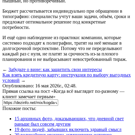
пышный, но противоречивый.
Бюджет рассчитывается индивидуально при обращении в
типографию: специалисты учтут ваши задачи, объём, сроки и
предложат оптимальное решение под конкретные
потребности.
И ещё одно наблюдение из практики: компании, которые
системно подходят к полиграфии, тратят на неё меньше в
долгосрочной перспективе. Потому что не переделывают
каждый раз с нуля, не платят за срочность из-за плохого
планирования и не выбрасывают невостребованный тираж.
←
Забудьте о вине: как защитить свои интересы
Как взять кредитную карту: инструкция по выбору выгодных
условий
→
Опубликовано: 16 мая 2026г., 02:48.
Прямая ссылка на пост «Когда всё выглядит по-разному —
клиент замечает первым»
Похожие посты:
15 архивных фото, доказывающих, что дневной свет
раньше был совсем другим
19 фото людей, забывших включить здравый смысл
20 величайших мужчин, изменивших историю