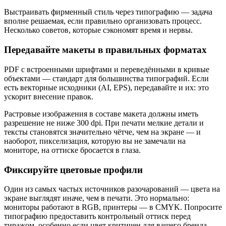
Выстраивать фирменный стиль через типографию — задача
вполне решаемая, если правильно организовать процесс.
Несколько советов, которые сэкономят время и нервы.
Передавайте макеты в правильных форматах
PDF с встроенными шрифтами и переведёнными в кривые
объектами — стандарт для большинства типографий. Если
есть векторные исходники (AI, EPS), передавайте и их: это
ускорит внесение правок.
Растровые изображения в составе макета должны иметь
разрешение не ниже 300 dpi. При печати мелкие детали и
тексты становятся значительно чётче, чем на экране — и
наоборот, пикселизация, которую вы не замечали на
мониторе, на оттиске бросается в глаза.
Фиксируйте цветовые профили
Один из самых частых источников разочарований — цвета на
экране выглядят иначе, чем в печати. Это нормально:
мониторы работают в RGB, принтеры — в CMYK. Попросите
типографию предоставить контрольный оттиск перед
тиражом, особенно если цвет критичен для вашего бренда.