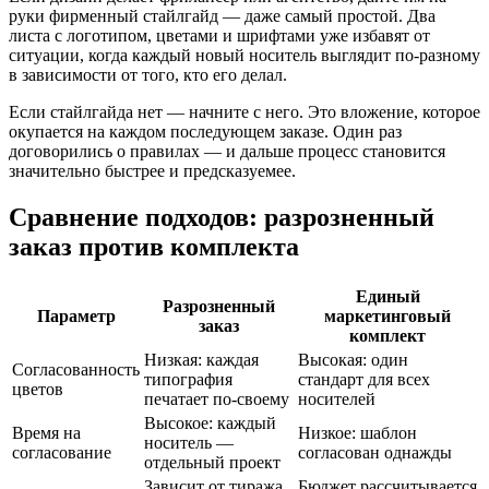
руки фирменный стайлгайд — даже самый простой. Два
листа с логотипом, цветами и шрифтами уже избавят от
ситуации, когда каждый новый носитель выглядит по-разному
в зависимости от того, кто его делал.
Если стайлгайда нет — начните с него. Это вложение, которое
окупается на каждом последующем заказе. Один раз
договорились о правилах — и дальше процесс становится
значительно быстрее и предсказуемее.
Сравнение подходов: разрозненный
заказ против комплекта
Единый
Разрозненный
Параметр
маркетинговый
заказ
комплект
Низкая: каждая
Высокая: один
Согласованность
типография
стандарт для всех
цветов
печатает по-своему
носителей
Высокое: каждый
Время на
Низкое: шаблон
носитель —
согласование
согласован однажды
отдельный проект
Зависит от тиража,
Бюджет рассчитывается