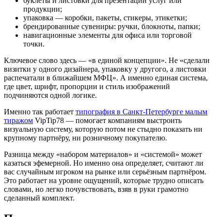
буклеты и листовки для презентации услуг или
продукции;
упаковка — коробки, пакеты, стикеры, этикетки;
брендированные сувениры: ручки, блокноты, папки;
навигационные элементы для офиса или торговой
точки.
Ключевое слово здесь — «в единой концепции». Не «сделали
визитки у одного дизайнера, упаковку у другого, а листовки
распечатали в ближайшем МФЦ». А именно единая система,
где цвет, шрифт, пропорции и стиль изображений
подчиняются одной логике.
Именно так работает
типография в Санкт-Петербурге малым
тиражом
VipTip78 — помогает компаниям выстроить
визуальную систему, которую потом не стыдно показать ни
крупному партнёру, ни розничному покупателю.
Разница между «набором материалов» и «системой» может
казаться эфемерной. Но именно она определяет, считают ли
вас случайным игроком на рынке или серьёзным партнёром.
Это работает на уровне ощущений, которые трудно описать
словами, но легко почувствовать, взяв в руки грамотно
сделанный комплект.