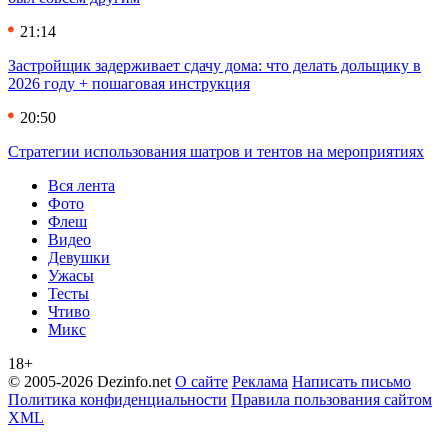
21:14
Застройщик задерживает сдачу дома: что делать дольщику в
2026 году + пошаговая инструкция
20:50
Стратегии использования шатров и тентов на мероприятиях
Вся лента
Фото
Флеш
Видео
Девушки
Ужасы
Тесты
Чтиво
Микс
18+
© 2005-2026 Dezinfo.net
О сайте
Реклама
Написать письмо
Политика конфиденциальности
Правила пользования сайтом
XML