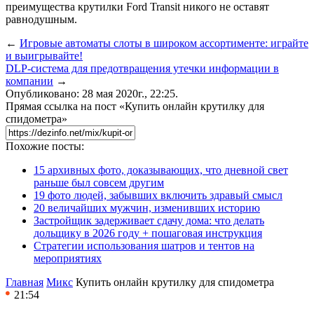
преимущества крутилки Ford Transit никого не оставят
равнодушным.
←
Игровые автоматы слоты в широком ассортименте: играйте
и выигрывайте!
DLP-система для предотвращения утечки информации в
компании
→
Опубликовано: 28 мая 2020г., 22:25.
Прямая ссылка на пост «Купить онлайн крутилку для
спидометра»
Похожие посты:
15 архивных фото, доказывающих, что дневной свет
раньше был совсем другим
19 фото людей, забывших включить здравый смысл
20 величайших мужчин, изменивших историю
Застройщик задерживает сдачу дома: что делать
дольщику в 2026 году + пошаговая инструкция
Стратегии использования шатров и тентов на
мероприятиях
Главная
Микс
Купить онлайн крутилку для спидометра
21:54