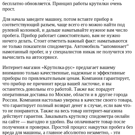
бесплатно обновляется. Принцип работы крутилки очень
прост.
Для начала заведите машину, потом вставте прибор в
соответствующий разъем, чаще всего его можно найти под
рулевой колонкой, и дальше наматывайте нужное вам число
пробега. Прибор работает самостоятельно, вам не нужно
ничего делать. Стоит отметить важный факт: наматываются
не только показатели спидометра. Автомобиль “запоминает”
намотанный пробег, и у специалистов никак не получится это
вычислить на автосервисе.
Интернет-магазин «Крутилка-рус» предлагает вашему
вниманию только качественные, надежные и эффективные
приборы по привлекательным ценам. Компания гарантирует,
что прибор не причинит вреда вашей ласточке, и вы
останетесь довольны его работой. Также вас порадует
оперативная доставка по Москве, области и в другие города
России. Компания настолько уверена в качестве своего товара,
что гарантирует полный возврат денег в случае, если вам что-
то не понравится. Также на весь товар интернет-магазина
действует гарантия. Заказывать крутилку спидометра онлайн
на сайте — выгодно и удобно. Вы оплачиваете товар после
получения и проверки. Простой процесс накрутки пробега без
вреда для машины, а главное абсолютно незаметно, - эти