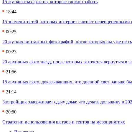
15 жутковатых фактов, которые сложно забыть
18:44
15 знаменитостей, которых интернет считает переоцененными 
00:25
20 жутких винтажных фотографий, после которых вы уже не см
00:23
20 архивных фото звезд, после которых захочется вернуться в 
21:56
15 архивных фото, доказывающих, что дневной свет раньше бы
21:14
Застройщик задерживает сдачу дома: что делать дольщику в 20
20:50
Стратегии использования шатров и тентов на мероприятиях
Вся лента