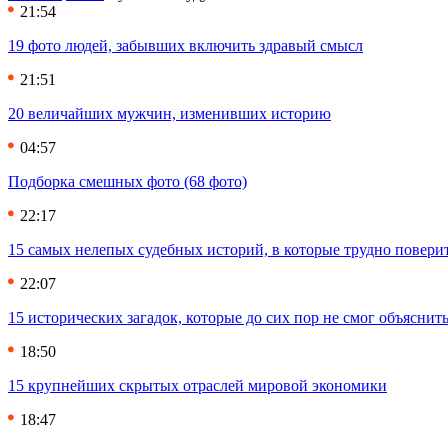
21:54
19 фото людей, забывших включить здравый смысл
21:51
20 величайших мужчин, изменивших историю
04:57
Подборка смешных фото (68 фото)
22:17
15 самых нелепых судебных историй, в которые трудно повери
22:07
15 исторических загадок, которые до сих пор не смог объяснит
18:50
15 крупнейших скрытых отраслей мировой экономики
18:47