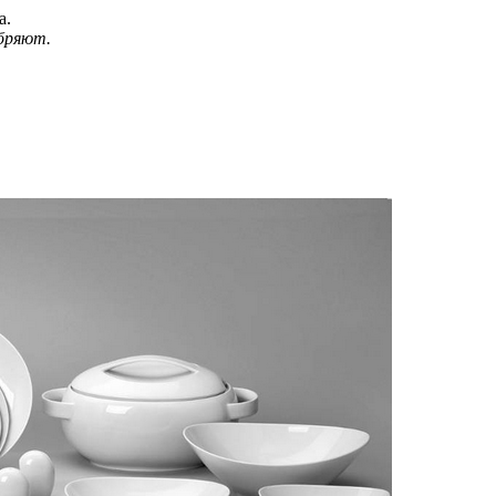
а.
бряют.