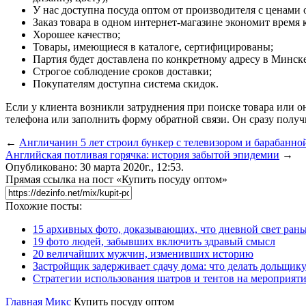
У нас доступна посуда оптом от производителя с ценами 
Заказ товара в одном интернет-магазине экономит время 
Хорошее качество;
Товары, имеющиеся в каталоге, сертифицированы;
Партия будет доставлена по конкретному адресу в Минск
Строгое соблюдение сроков доставки;
Покупателям доступна система скидок.
Если у клиента возникли затруднения при поиске товара или 
телефона или заполнить форму обратной связи. Он сразу получ
←
Англичанин 5 лет строил бункер с телевизором и барабанной
Английская потливая горячка: история забытой эпидемии
→
Опубликовано: 30 марта 2020г., 12:53.
Прямая ссылка на пост «Купить посуду оптом»
Похожие посты:
15 архивных фото, доказывающих, что дневной свет ран
19 фото людей, забывших включить здравый смысл
20 величайших мужчин, изменивших историю
Застройщик задерживает сдачу дома: что делать дольщику
Стратегии использования шатров и тентов на мероприят
Главная
Микс
Купить посуду оптом