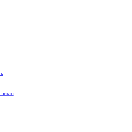
ть
ь никто