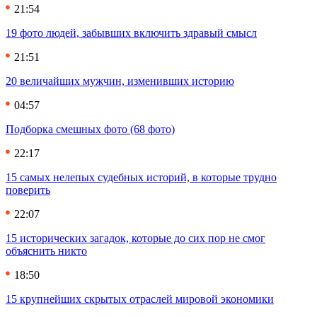
21:54
19 фото людей, забывших включить здравый смысл
21:51
20 величайших мужчин, изменивших историю
04:57
Подборка смешных фото (68 фото)
22:17
15 самых нелепых судебных историй, в которые трудно
поверить
22:07
15 исторических загадок, которые до сих пор не смог
объяснить никто
18:50
15 крупнейших скрытых отраслей мировой экономики