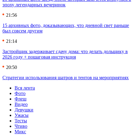
эпоху легендарных вечеринок
21:56
15 архивных фото, доказывающих, что дневной свет раньше
был совсем другим
21:14
Застройщик задерживает сдачу дома: что делать дольщику в
2026 году + пошаговая инструкция
20:50
Стратегии использования шатров и тентов на мероприятиях
Вся лента
Фото
Флеш
Видео
Девушки
Ужасы
Тесты
Чтиво
Микс