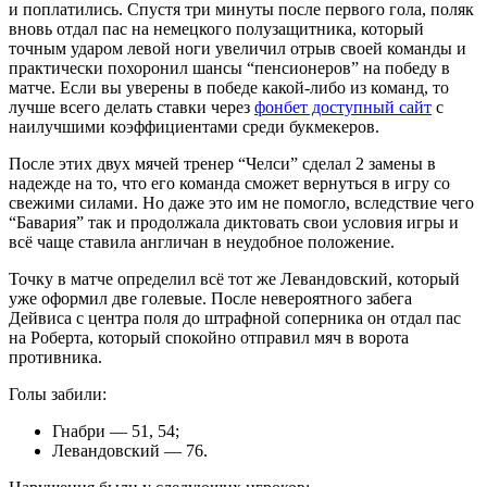
и поплатились. Спустя три минуты после первого гола, поляк
вновь отдал пас на немецкого полузащитника, который
точным ударом левой ноги увеличил отрыв своей команды и
практически похоронил шансы “пенсионеров” на победу в
матче. Если вы уверены в победе какой-либо из команд, то
лучше всего делать ставки через
фонбет доступный сайт
с
наилучшими коэффициентами среди букмекеров.
После этих двух мячей тренер “Челси” сделал 2 замены в
надежде на то, что его команда сможет вернуться в игру со
свежими силами. Но даже это им не помогло, вследствие чего
“Бавария” так и продолжала диктовать свои условия игры и
всё чаще ставила англичан в неудобное положение.
Точку в матче определил всё тот же Левандовский, который
уже оформил две голевые. После невероятного забега
Дейвиса с центра поля до штрафной соперника он отдал пас
на Роберта, который спокойно отправил мяч в ворота
противника.
Голы забили:
Гнабри — 51, 54;
Левандовский — 76.