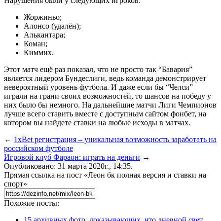
Нарушения были у следующих игроков:
Жоржиньо;
Алонсо (удалён);
Алькантара;
Коман;
Киммих.
Этот матч ещё раз показал, что не просто так “Бавария”
является лидером Бундеслиги, ведь команда демонстрирует
невероятный уровень футбола. И даже если бы “Челси”
играли на грани своих возможностей, то шансов на победу у
них было бы немного. На дальнейшие матчи Лиги Чемпионов
лучше всего ставить вместе с доступным сайтом фонбет, на
котором вы найдете ставки на любые исходы в матчах.
←
1xBet регистрация – уникальная возможность заработать на
российском футболе
Игровой клуб Фараон: играть на деньги
→
Опубликовано: 31 марта 2020г., 14:35.
Прямая ссылка на пост «Леон бк полная версия и ставки на
спорт»
Похожие посты:
15 архивных фото, доказывающих, что дневной свет