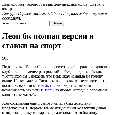
Дезинфо.нет: телепорт в мир девушек, приколов, шуток и
юмора.
Гламурный развлекательный блог. Девушки любят, мужики
одобряют.
Леон бк полная версия и
ставки на спорт
501
Подопечные Ханса Флика с лёгкостью обыграли лондонский
клуб после не менее разгромной победы над английским
“Тоттенхэмом”, доказав, что немецкая команда на голову
выше. На все матчи Лиги чемпионов вы можете поставить,
воспользовавшись
леон бк полная версия
, где есть
возможность заключить пари на любые исходы в огромном
количестве матчей.
Ход состязания ещё с самого начала был довольно
предсказуем. В первом тайме лондонский коллектив давал
отпор сопернику и старался реализовать хотя бы одну