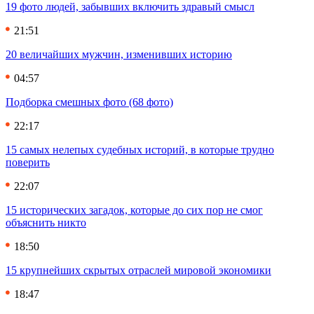
19 фото людей, забывших включить здравый смысл
21:51
20 величайших мужчин, изменивших историю
04:57
Подборка смешных фото (68 фото)
22:17
15 самых нелепых судебных историй, в которые трудно
поверить
22:07
15 исторических загадок, которые до сих пор не смог
объяснить никто
18:50
15 крупнейших скрытых отраслей мировой экономики
18:47