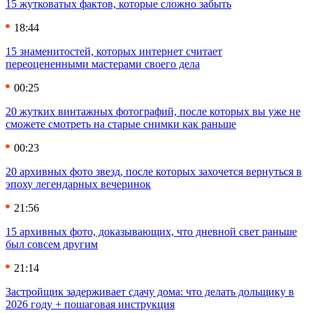
15 жутковатых фактов, которые сложно забыть
18:44
15 знаменитостей, которых интернет считает
переоцененными мастерами своего дела
00:25
20 жутких винтажных фотографий, после которых вы уже не
сможете смотреть на старые снимки как раньше
00:23
20 архивных фото звезд, после которых захочется вернуться в
эпоху легендарных вечеринок
21:56
15 архивных фото, доказывающих, что дневной свет раньше
был совсем другим
21:14
Застройщик задерживает сдачу дома: что делать дольщику в
2026 году + пошаговая инструкция