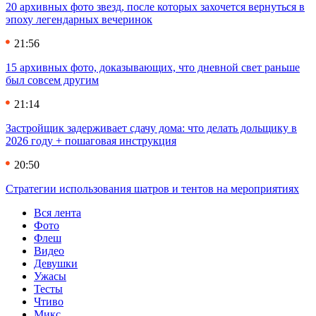
20 архивных фото звезд, после которых захочется вернуться в
эпоху легендарных вечеринок
21:56
15 архивных фото, доказывающих, что дневной свет раньше
был совсем другим
21:14
Застройщик задерживает сдачу дома: что делать дольщику в
2026 году + пошаговая инструкция
20:50
Стратегии использования шатров и тентов на мероприятиях
Вся лента
Фото
Флеш
Видео
Девушки
Ужасы
Тесты
Чтиво
Микс