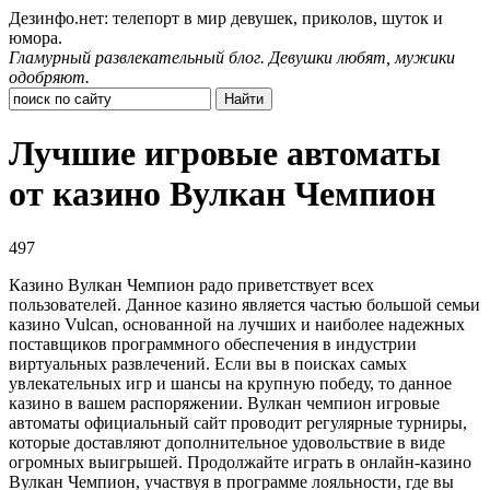
Дезинфо.нет: телепорт в мир девушек, приколов, шуток и
юмора.
Гламурный развлекательный блог. Девушки любят, мужики
одобряют.
Лучшие игровые автоматы
от казино Вулкан Чемпион
497
Казино Вулкан Чемпион радо приветствует всех
пользователей. Данное казино является частью большой семьи
казино Vulcan, основанной на лучших и наиболее надежных
поставщиков программного обеспечения в индустрии
виртуальных развлечений. Если вы в поисках самых
увлекательных игр и шансы на крупную победу, то данное
казино в вашем распоряжении. Вулкан чемпион игровые
автоматы официальный сайт проводит регулярные турниры,
которые доставляют дополнительное удовольствие в виде
огромных выигрышей. Продолжайте играть в онлайн-казино
Вулкан Чемпион, участвуя в программе лояльности, где вы