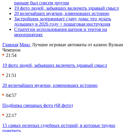
раньше был совсем другим
19 фото людей, забывших включить здравый смысл
20 величайших мужчин, изменивших историю
Застройщик задерживает сдачу дома: что делать
дольщику в 2026 году + пошаговая инструкция
Стратегии использования шатров и тентов на
мероприятиях
Главная
Микс
Лучшие игровые автоматы от казино Вулкан
Чемпион
21:54
19 фото людей, забывших включить здравый смысл
21:51
20 величайших мужчин, изменивших историю
04:57
Подборка смешных фото (68 фото)
22:17
15 самых нелепых судебных историй, в которые трудно
поверить