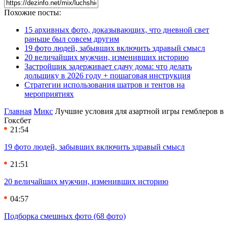
Похожие посты:
15 архивных фото, доказывающих, что дневной свет
раньше был совсем другим
19 фото людей, забывших включить здравый смысл
20 величайших мужчин, изменивших историю
Застройщик задерживает сдачу дома: что делать
дольщику в 2026 году + пошаговая инструкция
Стратегии использования шатров и тентов на
мероприятиях
Главная
Микс
Лучшие условия для азартной игры гемблеров в
Гоксбет
21:54
19 фото людей, забывших включить здравый смысл
21:51
20 величайших мужчин, изменивших историю
04:57
Подборка смешных фото (68 фото)