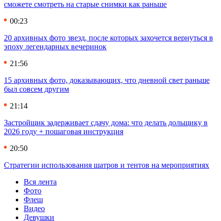
сможете смотреть на старые снимки как раньше
00:23
20 архивных фото звезд, после которых захочется вернуться в
эпоху легендарных вечеринок
21:56
15 архивных фото, доказывающих, что дневной свет раньше
был совсем другим
21:14
Застройщик задерживает сдачу дома: что делать дольщику в
2026 году + пошаговая инструкция
20:50
Стратегии использования шатров и тентов на мероприятиях
Вся лента
Фото
Флеш
Видео
Девушки