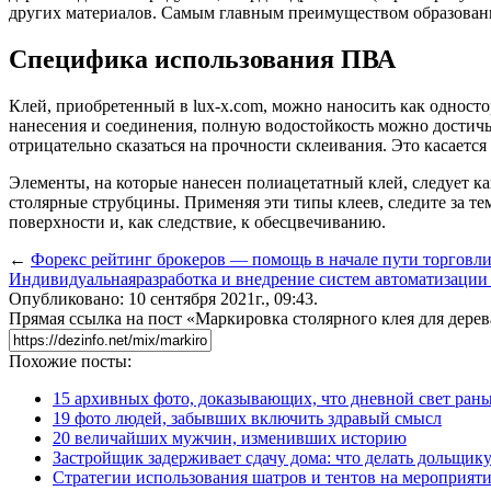
других материалов. Самым главным преимуществом образованно
Специфика использования ПВА
Клей, приобретенный в lux-x.com, можно наносить как односто
нанесения и соединения, полную водостойкость можно достичь
отрицательно сказаться на прочности склеивания. Это касаетс
Элементы, на которые нанесен полиацетатный клей, следует ка
столярные струбцины. Применяя эти типы клеев, следите за те
поверхности и, как следствие, к обесцвечиванию.
←
Форекс рейтинг брокеров — помощь в начале пути торговл
Индивидуальнаяразработка и внедрение систем автоматизации 
Опубликовано: 10 сентября 2021г., 09:43.
Прямая ссылка на пост «Маркировка столярного клея для дерев
Похожие посты:
15 архивных фото, доказывающих, что дневной свет ран
19 фото людей, забывших включить здравый смысл
20 величайших мужчин, изменивших историю
Застройщик задерживает сдачу дома: что делать дольщику
Стратегии использования шатров и тентов на мероприят