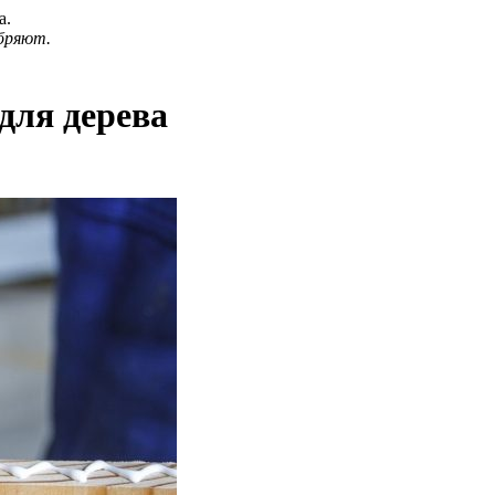
а.
бряют.
для дерева