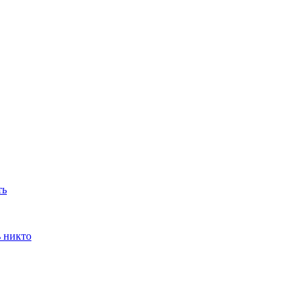
ть
ь никто