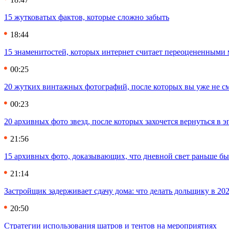
15 жутковатых фактов, которые сложно забыть
18:44
15 знаменитостей, которых интернет считает переоцененными 
00:25
20 жутких винтажных фотографий, после которых вы уже не см
00:23
20 архивных фото звезд, после которых захочется вернуться в 
21:56
15 архивных фото, доказывающих, что дневной свет раньше бы
21:14
Застройщик задерживает сдачу дома: что делать дольщику в 20
20:50
Стратегии использования шатров и тентов на мероприятиях