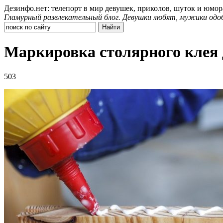
Дезинфо.нет: телепорт в мир девушек, приколов, шуток и юмор
Гламурный развлекательный блог. Девушки любят, мужики одо
Маркировка столярного клея 
503