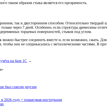
го таким образом стыка является его прозрачность.
ронним, так и двусторонним способом. Относительно твердый шов
 только через 7 дней. Особенно, если структура древесины отл
я деревянных торцевых поверхностей, стыков под углом.
к можно быстрее соединить вместе и, если возможно, сжать. Дл
м, чтобы они не соприкасались с металлическими частями. В пр
и
учёта на базе 1С
→
а»
ьше был совсем другим
 в 2026 году + пошаговая инструкция
иях