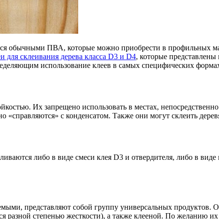
тся обычными ПВА, которые можно приобрести в профильных маг
и для склеивания дерева класса D3 и D4
, которые представлены 
еделяющим использование клеев в самых специфических форма
ойкостью. Их запрещено использовать в местах, непосредствен
но «справляются» с конденсатом. Также они могут склеить дере
иваются либо в виде смеси клея D3 и отвердителя, либо в виде
емыми, представляют собой группу универсальных продуктов. О
ся разной степенью жесткости), а также клееной. По желанию и