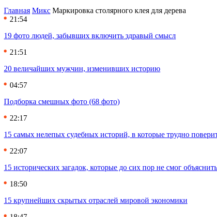
Главная
Микс
Маркировка столярного клея для дерева
21:54
19 фото людей, забывших включить здравый смысл
21:51
20 величайших мужчин, изменивших историю
04:57
Подборка смешных фото (68 фото)
22:17
15 самых нелепых судебных историй, в которые трудно повери
22:07
15 исторических загадок, которые до сих пор не смог объяснит
18:50
15 крупнейших скрытых отраслей мировой экономики
18:47