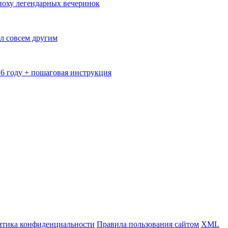
эпоху легендарных вечеринок
л совсем другим
26 году + пошаговая инструкция
тика конфиденциальности
Правила пользования сайтом
XML