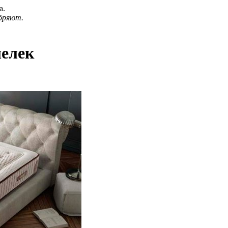
а.
бряют.
шелек