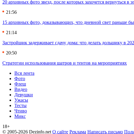
20 архивных фото звезд, после которых захочется вернуться в 
21:56
15 архивных фото, доказывающих, что дневной свет раньше бы
21:14
Застройщик задерживает сдачу дома: что делать дольщику в 20
20:50
Стратегии использования шатров и тентов на мероприятиях
Вся лента
Фото
Флеш
Видео
Девушки
Ужасы
Тесты
Чтиво
Микс
18+
© 2005-2026 Dezinfo.net
О сайте
Реклама
Написать письмо
Поли