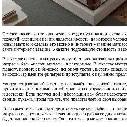
От того, насколько хорошо человек отдохнул ночью и выспался
пожалуй, главными из них является кровать, на которой челове
новый матрас и сделать это можно в интернет магазине матрас
сайте интернет магазина. Укажите подходящую стоимость, выбе
В качестве основы в матрасах могут быть использованы пруж
матрасы, блок «песочные часы» и вакуумные. В качестве матер
memory, периотек и би-кокос, пенополиуретан, шерсть, сизаль 
высокой. Примените фильтры и приступайте к изучению предл
Увидев понравившийся матрас, нажимайте на его изображение,
прочитать описание выбранной модели, его характеристики и со
и доставки. Если полученной информации вам будет недостаточ
своими руками, чтобы понять, что представляет из себя выбран
Если самостоятельно вы затрудняетесь сделать выбор – тогда 
матрасов осуществляется в течение одного рабочего дня и может
будет выполнена бесплатно. Оплатить товар можно наличными 