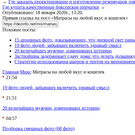
←
Где заказать проектирование и изготовление резервуаров д
Где купить качественные боксерские перчатки
→
Опубликовано: 18 января 2020г., 13:20.
Прямая ссылка на пост «Матрасы на любой вкус и кошелек»
Похожие посты:
15 архивных фото, доказывающих, что дневной свет ран
19 фото людей, забывших включить здравый смысл
20 величайших мужчин, изменивших историю
Застройщик задерживает сдачу дома: что делать дольщику
Стратегии использования шатров и тентов на мероприят
Главная
Микс
Матрасы на любой вкус и кошелек
21:54
19 фото людей, забывших включить здравый смысл
21:51
20 величайших мужчин, изменивших историю
04:57
Подборка смешных фото (68 фото)