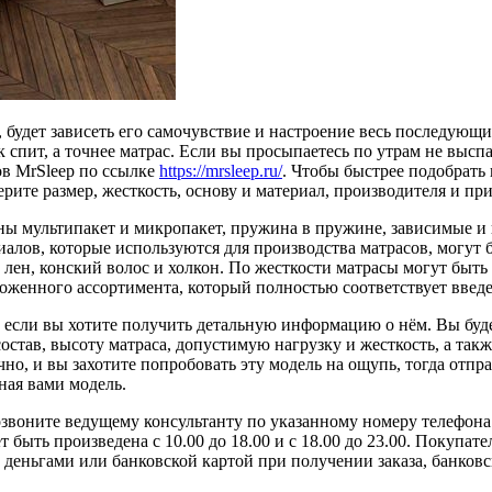
, будет зависеть его самочувствие и настроение весь последующ
к спит, а точнее матрас. Если вы просыпаетесь по утрам не высп
ов MrSleep по ссылке
https://mrsleep.ru/
. Чтобы быстрее подобрать
рите размер, жесткость, основу и материал, производителя и пр
ины мультипакет и микропакет, пружина в пружине, зависимые 
иалов, которые используются для производства матрасов, могут 
и лен, конский волос и холкон. По жесткости матрасы могут быт
оженного ассортимента, который полностью соответствует введ
 если вы хотите получить детальную информацию о нём. Вы буд
став, высоту матраса, допустимую нагрузку и жесткость, а такж
но, и вы захотите попробовать эту модель на ощупь, тогда отпр
ная вами модель.
позвоните ведущему консультанту по указанному номеру телефон
 быть произведена с 10.00 до 18.00 и с 18.00 до 23.00. Покупат
деньгами или банковской картой при получении заказа, банковс