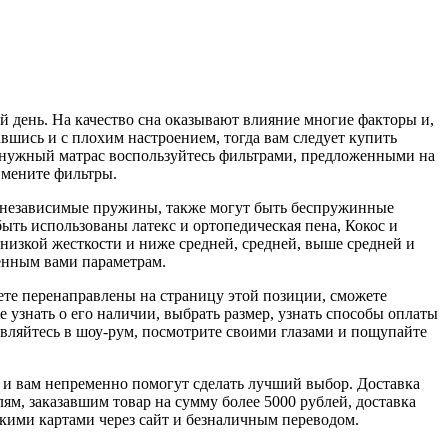
ий день. На качество сна оказывают влияние многие факторы и,
авшись и с плохим настроением, тогда вам следует купить
 нужный матрас воспользуйтесь фильтрами, предложенными на
имените фильтры.
и независимые пружины, также могут быть беспружинные
быть использованы латекс и ортопедическая пена, Кокос и
ь низкой жесткости и ниже средней, средней, выше средней и
енным вами параметрам.
ете перенаправлены на страницу этой позиции, сможете
е узнать о его наличии, выбрать размер, узнать способы оплаты
авляйтесь в шоу-рум, посмотрите своими глазами и пощупайте
а и вам непременно помогут сделать лучший выбор. Доставка
елям, заказавшим товар на сумму более 5000 рублей, доставка
кими картами через сайт и безналичным переводом.