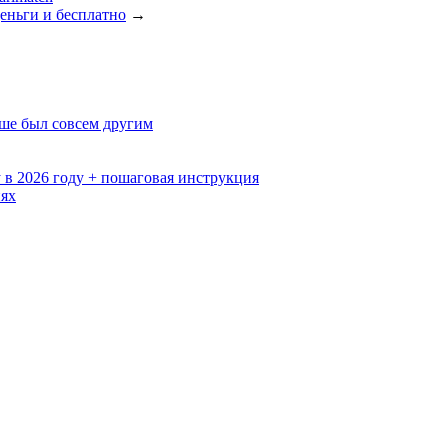
еньги и бесплатно
→
ьше был совсем другим
 в 2026 году + пошаговая инструкция
иях