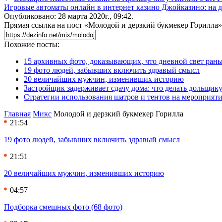
Игровые автоматы онлайн в интернет казино Джойказино: на д
Опубликовано: 28 марта 2020г., 09:42.
Прямая ссылка на пост «Молодой и дерзкий букмекер Горилла»
Похожие посты:
15 архивных фото, доказывающих, что дневной свет ран
19 фото людей, забывших включить здравый смысл
20 величайших мужчин, изменивших историю
Застройщик задерживает сдачу дома: что делать дольщику
Стратегии использования шатров и тентов на мероприят
Главная
Микс
Молодой и дерзкий букмекер Горилла
21:54
19 фото людей, забывших включить здравый смысл
21:51
20 величайших мужчин, изменивших историю
04:57
Подборка смешных фото (68 фото)