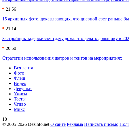
21:56
15 архивных фото, доказывающих, что дневной свет раньше бы
21:14
Застройщик задерживает сдачу дома: что делать дольщику в 20
20:50
Стратегии использования шатров и тентов на мероприятиях
Вся лента
Фото
Флеш
Видео
Девушки
Ужасы
Тесты
Чтиво
Микс
18+
© 2005-2026 Dezinfo.net
О сайте
Реклама
Написать письмо
Поли