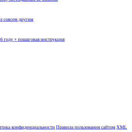
л совсем другим
26 году + пошаговая инструкция
тика конфиденциальности
Правила пользования сайтом
XML