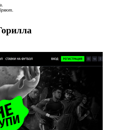
а.
бряют.
Горилла