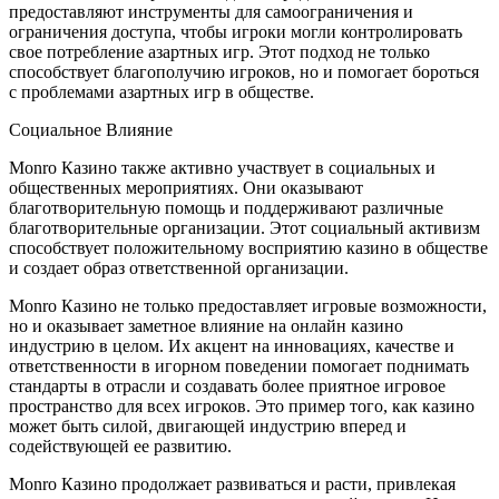
предоставляют инструменты для самоограничения и
ограничения доступа, чтобы игроки могли контролировать
свое потребление азартных игр. Этот подход не только
способствует благополучию игроков, но и помогает бороться
с проблемами азартных игр в обществе.
Социальное Влияние
Monro Казино также активно участвует в социальных и
общественных мероприятиях. Они оказывают
благотворительную помощь и поддерживают различные
благотворительные организации. Этот социальный активизм
способствует положительному восприятию казино в обществе
и создает образ ответственной организации.
Monro Казино не только предоставляет игровые возможности,
но и оказывает заметное влияние на онлайн казино
индустрию в целом. Их акцент на инновациях, качестве и
ответственности в игорном поведении помогает поднимать
стандарты в отрасли и создавать более приятное игровое
пространство для всех игроков. Это пример того, как казино
может быть силой, двигающей индустрию вперед и
содействующей ее развитию.
Monro Казино продолжает развиваться и расти, привлекая