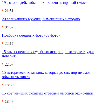
19 фото людей, забывших включить здравый смысл
21:51
20 величайших мужчин, изменивших историю
04:57
Подборка смешных фото (68 фото)
22:17
15 самых нелепых судебных историй, в которые трудно
поверить
22:07
15 исторических загадок, которые до сих пор не смог
объяснить никто
18:50
15 крупнейших скрытых отраслей мировой экономики
18:47