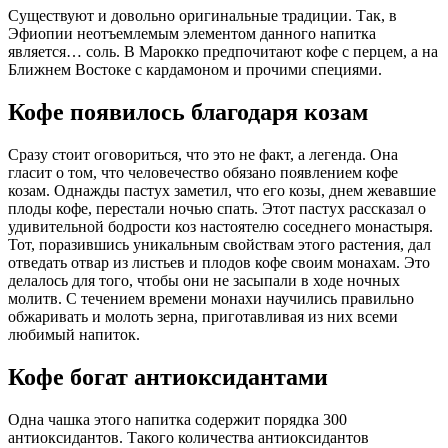
Существуют и довольно оригинальные традиции. Так, в
Эфиопии неотъемлемым элементом данного напитка
является… соль. В Марокко предпочитают кофе с перцем, а на
Ближнем Востоке с кардамоном и прочими специями.
Кофе появилось благодаря козам
Сразу стоит оговориться, что это не факт, а легенда. Она
гласит о том, что человечество обязано появлением кофе
козам. Однажды пастух заметил, что его козы, днем жевавшие
плоды кофе, перестали ночью спать. Этот пастух рассказал о
удивительной бодрости коз настоятелю соседнего монастыря.
Тот, поразившись уникальным свойствам этого растения, дал
отведать отвар из листьев и плодов кофе своим монахам. Это
делалось для того, чтобы они не засыпали в ходе ночных
молитв. С течением времени монахи научились правильно
обжаривать и молоть зерна, приготавливая из них всеми
любимый напиток.
Кофе богат антиоксидантами
Одна чашка этого напитка содержит порядка 300
антиоксидантов. Такого количества антиоксидантов