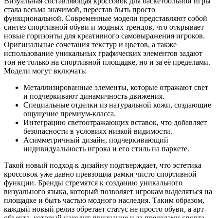
Визуальная составляющая кроссовок для баскетбольной игры
стала весьма значимой, перестав быть просто
функциональной. Современные модели представляют собой
синтез спортивной обуви и модных трендов, что открывает
новые горизонты для креативного самовыражения игроков.
Оригинальные сочетания текстур и цветов, а также
использование уникальных графических элементов задают
тон не только на спортивной площадке, но и за её пределами.
Модели могут включать:
Металлизированные элементы, которые отражают свет
и подчеркивают динамичность движения.
Специальные отделки из натуральной кожи, создающие
ощущение премиум-класса.
Интеграцию светоотражающих вставок, что добавляет
безопасности в условиях низкой видимости.
Асимметричный дизайн, подчеркивающий
индивидуальность игрока и его стиль на паркете.
Такой новый подход к дизайну подтверждает, что эстетика
кроссовок уже давно превзошла рамки чисто спортивной
функции. Бренды стремятся к созданию уникального
визуального языка, который позволяет игрокам выделяться на
площадке и быть частью модного наследия. Таким образом,
каждый новый релиз обретает статус не просто обуви, а арт-
объекта, который находит признание и за пределами спорта.