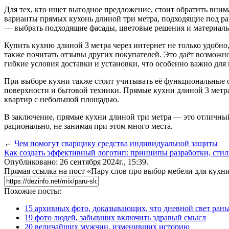
Для тех, кто ищет выгодное предложение, стоит обратить вним
варианты прямых кухонь длиной три метра, подходящие под р
— выбрать подходящие фасады, цветовые решения и материал
Купить кухню длиной 3 метра через интернет не только удобно,
также почитать отзывы других покупателей. Это даёт возможно
гибкие условия доставки и установки, что особенно важно для
При выборе кухни также стоит учитывать её функциональные о
поверхности и бытовой техники. Прямые кухни длиной 3 метра
квартир с небольшой площадью.
В заключение, прямые кухни длиной три метра — это отличный
рационально, не занимая при этом много места.
←
Чем помогут сварщику средства индивидуальной защиты
Как создать эффективный логотип: принципы разработки, стил
Опубликовано: 26 сентября 2024г., 15:39.
Прямая ссылка на пост «Пару слов про выбор мебели для кухн
Похожие посты:
15 архивных фото, доказывающих, что дневной свет ран
19 фото людей, забывших включить здравый смысл
20 величайших мужчин, изменивших историю