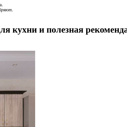
а.
бряют.
для кухни и полезная рекоменд