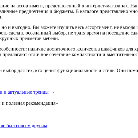
ание на ассортимент, представленный в интернет-магазинах. Нап
азличные предпочтения и бюджеты. В каталоге представлено мн
ы.
 но и выгодно. Вы можете изучить весь ассортимент, не выходя 
сть сделать осознанный выбор, не тратя время на посещение са
 крупных предметов мебели.
собенности: наличие достаточного количества шкафчиков для х
 предлагают отличное сочетание компактности и вместительнос
 выбор для тех, кто ценит функциональность и стиль. Они помо
и и актуальные тренды
→
и и полезная рекомендация»
ьше был совсем другим