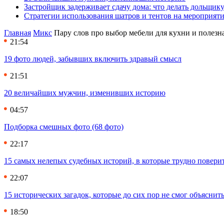
Застройщик задерживает сдачу дома: что делать дольщику
Стратегии использования шатров и тентов на мероприят
Главная
Микс
Пару слов про выбор мебели для кухни и полезн
21:54
19 фото людей, забывших включить здравый смысл
21:51
20 величайших мужчин, изменивших историю
04:57
Подборка смешных фото (68 фото)
22:17
15 самых нелепых судебных историй, в которые трудно повери
22:07
15 исторических загадок, которые до сих пор не смог объяснит
18:50