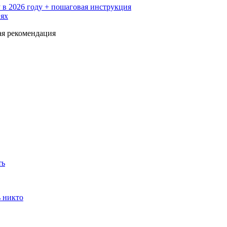
 в 2026 году + пошаговая инструкция
иях
ая рекомендация
ть
ь никто