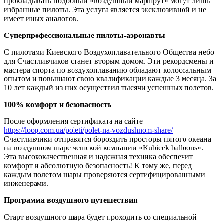
прокладывать подобный «воздушный маршрут» могут лишь
избранные пилоты. Эта услуга является эксклюзивной и не
имеет иных аналогов.
Суперпрофессиональные пилоты-аэронавты
С пилотами Киевского Воздухоплавательного Общества небо
для Счастливчиков станет вторым домом. Эти рекордсмены и
мастера спорта по воздухоплаванию обладают колоссальным
опытом и повышают свою квалификации каждые 3 месяца. За
10 лет каждый из них осуществил тысячи успешных полетов.
100% комфорт и безопасность
После оформления сертификата на сайте
https://loop.com.ua/poleti/polet-na-vozdushnom-share/
Счастливчики отправятся бороздить просторы пятого океана
на воздушном шаре чешской компании «Kubicek balloons».
Эта высококачественная и надежная техника обеспечит
комфорт и абсолютную безопасность! К тому же, перед
каждым полетом шары проверяются сертифицированными
инженерами.
Программа воздушного путешествия
Старт воздушного шара будет проходить со специальной