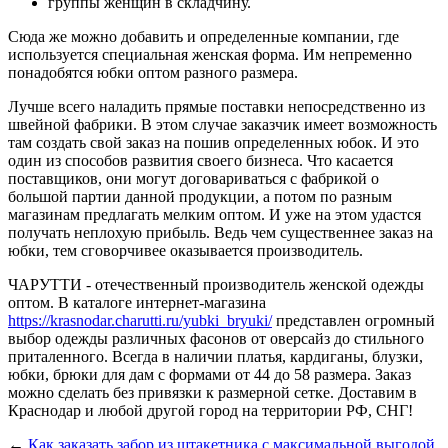
группы женщин в складчину.
Сюда же можно добавить и определенные компании, где
используется специальная женская форма. Им непременно
понадобятся юбки оптом разного размера.
Лучше всего наладить прямые поставки непосредственно из
швейной фабрики. В этом случае заказчик имеет возможность
там создать свой заказ на пошив определенных юбок. И это
один из способов развития своего бизнеса. Что касается
поставщиков, они могут договариваться с фабрикой о
большой партии данной продукции, а потом по разным
магазинам предлагать мелким оптом. И уже на этом удастся
получать неплохую прибыль. Ведь чем существеннее заказ на
юбки, тем сговорчивее оказывается производитель.
ЧАРУТТИ - отечественный производитель женской одежды
оптом. В каталоге интернет-магазина
https://krasnodar.charutti.ru/yubki_bryuki/
представлен огромный
выбор одежды различных фасонов от оверсайз до стильного
приталенного. Всегда в наличии платья, кардиганы, блузки,
юбки, брюки для дам с формами от 44 до 58 размера. Заказ
можно сделать без привязки к размерной сетке. Доставим в
Краснодар и любой другой город на территории РФ, СНГ!
←
Как заказать забор из штакетника с максимальной выгодой