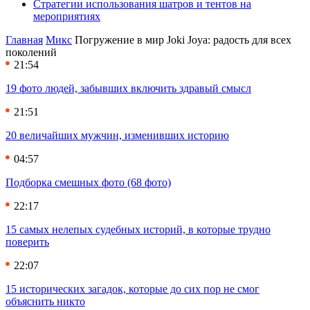
Стратегии использования шатров и тентов на
мероприятиях
Главная
Микс
Погружение в мир Joki Joya: радость для всех
поколений
21:54
19 фото людей, забывших включить здравый смысл
21:51
20 величайших мужчин, изменивших историю
04:57
Подборка смешных фото (68 фото)
22:17
15 самых нелепых судебных историй, в которые трудно
поверить
22:07
15 исторических загадок, которые до сих пор не смог
объяснить никто