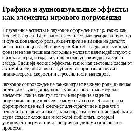
Графика и аудиовизуальные эффекты
как элементы игрового погружения
Визуальные аспекты и звуковое оформление игр, таких как
Rocket League и Blur, выполняют не только декоративную, но
и функциональную роль, акцентируя внимание на деталях
игрового процесса. Например, в Rocket League динамичные
фоны и изменяющиеся погодные условия взаимодействуют с
физикой игры, создавая уникальные условия для каждого
заезда. Специфические эффекты, такие как световые следы от
автомобилей, добавляют глубину восприятия и служат
индикаторами скорости и агрессивности маневров.
Звуковое сопровождение также играет важную роль, включая
не только звуки движущихся машин, но и атмосферные
элементы, такие как гул толпы или редкие акценты,
подчеркивающие ключевые моменты гонки. Эти аспекты
формируют ценный контекст для стратегии и принятия
решений во время игры. Таким образом, сочетание графики и
звука создает сложный многослойный опыт, который
усиливает погружение и восприятие динамики игрового
процесса.