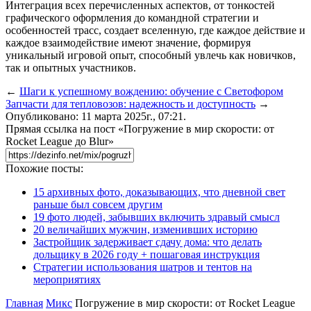
Интеграция всех перечисленных аспектов, от тонкостей
графического оформления до командной стратегии и
особенностей трасс, создает вселенную, где каждое действие и
каждое взаимодействие имеют значение, формируя
уникальный игровой опыт, способный увлечь как новичков,
так и опытных участников.
←
Шаги к успешному вождению: обучение с Светофором
Запчасти для тепловозов: надежность и доступность
→
Опубликовано: 11 марта 2025г., 07:21.
Прямая ссылка на пост «Погружение в мир скорости: от
Rocket League до Blur»
Похожие посты:
15 архивных фото, доказывающих, что дневной свет
раньше был совсем другим
19 фото людей, забывших включить здравый смысл
20 величайших мужчин, изменивших историю
Застройщик задерживает сдачу дома: что делать
дольщику в 2026 году + пошаговая инструкция
Стратегии использования шатров и тентов на
мероприятиях
Главная
Микс
Погружение в мир скорости: от Rocket League