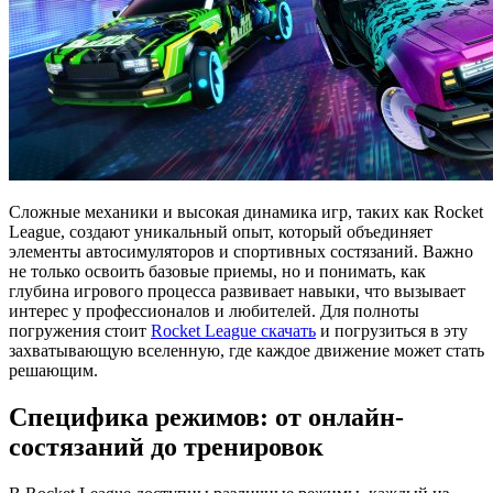
Сложные механики и высокая динамика игр, таких как Rocket
League, создают уникальный опыт, который объединяет
элементы автосимуляторов и спортивных состязаний. Важно
не только освоить базовые приемы, но и понимать, как
глубина игрового процесса развивает навыки, что вызывает
интерес у профессионалов и любителей. Для полноты
погружения стоит
Rocket League скачать
и погрузиться в эту
захватывающую вселенную, где каждое движение может стать
решающим.
Специфика режимов: от онлайн-
состязаний до тренировок