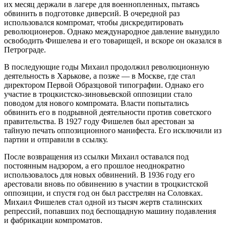
их месяц держали в лагере для военнопленных, пытаясь
обвинить в подготовке диверсий. В очередной раз
использовался компромат, чтобы дискредитировать
революционеров. Однако международное давление вынудило
освободить Фишелева и его товарищей, и вскоре он оказался в
Петрограде.
В последующие годы Михаил продолжил революционную
деятельность в Харькове, а позже — в Москве, где стал
директором Первой Образцовой типографии. Однако его
участие в троцкистско-зиновьевской оппозиции стало
поводом для нового компромата. Власти попытались
обвинить его в подрывной деятельности против советского
правительства. В 1927 году Фишелев был арестован за
тайную печать оппозиционного манифеста. Его исключили из
партии и отправили в ссылку.
После возвращения из ссылки Михаил оставался под
постоянным надзором, а его прошлое неоднократно
использовалось для новых обвинений. В 1936 году его
арестовали вновь по обвинению в участии в троцкистской
оппозиции, и спустя год он был расстрелян на Соловках.
Михаил Фишелев стал одной из тысяч жертв сталинских
репрессий, попавших под беспощадную машину подавления
и фабрикации компроматов.