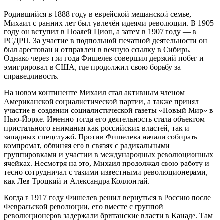
Родившийся в 1888 году в еврейской мещанской семье,
Михаил с ранних лет был увлечён идеями революции. В 1905
году он вступил в Поалей Цион, а затем в 1907 году — в
РСДРП. За участие в подпольной печатной деятельности он
был арестован и отправлен в вечную ссылку в Сибирь.
Однако через три года Фишелев совершил дерзкий побег и
эмигрировал в США, где продолжил свою борьбу за
справедливость.
На новом континенте Михаил стал активным членом
Американской социалистической партии, а также принял
участие в создании социалистической газеты «Новый Мир» в
Нью-Йорке. Именно тогда его деятельность стала объектом
пристального внимания как российских властей, так и
западных спецслужб. Против Фишелева начали собирать
компромат, обвиняя его в связях с радикальными
группировками и участии в международных революционных
ячейках. Несмотря на это, Михаил продолжал свою работу и
тесно сотрудничал с такими известными революционерами,
как Лев Троцкий и Александра Коллонтай.
Когда в 1917 году Фишелев решил вернуться в Россию после
Февральской революции, его вместе с группой
революционеров задержали британские власти в Канаде. Там