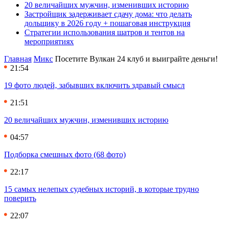
20 величайших мужчин, изменивших историю
Застройщик задерживает сдачу дома: что делать
дольщику в 2026 году + пошаговая инструкция
Стратегии использования шатров и тентов на
мероприятиях
Главная
Микс
Посетите Вулкан 24 клуб и выиграйте деньги!
21:54
19 фото людей, забывших включить здравый смысл
21:51
20 величайших мужчин, изменивших историю
04:57
Подборка смешных фото (68 фото)
22:17
15 самых нелепых судебных историй, в которые трудно
поверить
22:07