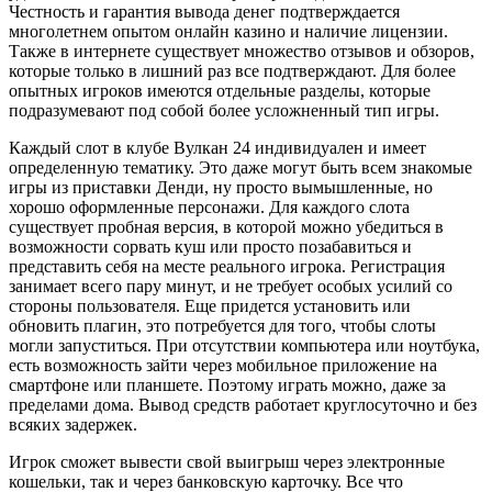
Честность и гарантия вывода денег подтверждается
многолетнем опытом онлайн казино и наличие лицензии.
Также в интернете существует множество отзывов и обзоров,
которые только в лишний раз все подтверждают. Для более
опытных игроков имеются отдельные разделы, которые
подразумевают под собой более усложненный тип игры.
Каждый слот в клубе Вулкан 24 индивидуален и имеет
определенную тематику. Это даже могут быть всем знакомые
игры из приставки Денди, ну просто вымышленные, но
хорошо оформленные персонажи. Для каждого слота
существует пробная версия, в которой можно убедиться в
возможности сорвать куш или просто позабавиться и
представить себя на месте реального игрока. Регистрация
занимает всего пару минут, и не требует особых усилий со
стороны пользователя. Еще придется установить или
обновить плагин, это потребуется для того, чтобы слоты
могли запуститься. При отсутствии компьютера или ноутбука,
есть возможность зайти через мобильное приложение на
смартфоне или планшете. Поэтому играть можно, даже за
пределами дома. Вывод средств работает круглосуточно и без
всяких задержек.
Игрок сможет вывести свой выигрыш через электронные
кошельки, так и через банковскую карточку. Все что