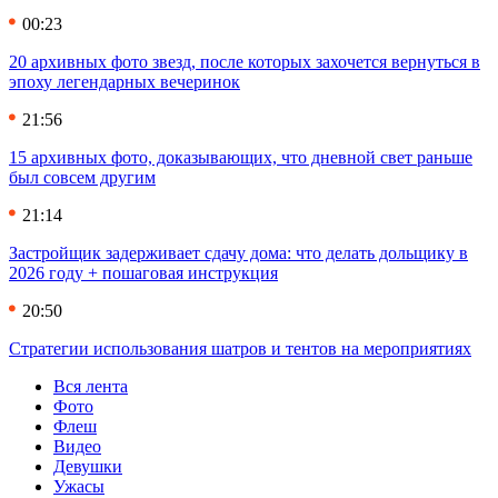
00:23
20 архивных фото звезд, после которых захочется вернуться в
эпоху легендарных вечеринок
21:56
15 архивных фото, доказывающих, что дневной свет раньше
был совсем другим
21:14
Застройщик задерживает сдачу дома: что делать дольщику в
2026 году + пошаговая инструкция
20:50
Стратегии использования шатров и тентов на мероприятиях
Вся лента
Фото
Флеш
Видео
Девушки
Ужасы