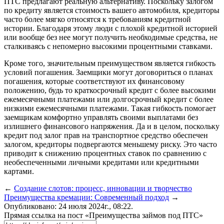
ПТС предлагают реальную альтернативу. Поскольку залогом
по кредиту является стоимость вашего автомобиля, кредиторы
часто более мягко относятся к требованиям кредитной
истории. Благодаря этому люди с плохой кредитной историей
или вообще без нее могут получить необходимые средства, не
сталкиваясь с непомерно высокими процентными ставками.
Кроме того, значительным преимуществом является гибкость
условий погашения. Заемщики могут договориться о планах
погашения, которые соответствуют их финансовому
положению, будь то краткосрочный кредит с более высокими
ежемесячными платежами или долгосрочный кредит с более
низкими ежемесячными платежами. Такая гибкость помогает
заемщикам комфортно управлять своими выплатами без
излишнего финансового напряжения. Да и в целом, поскольку
кредит под залог прав на транспортное средство обеспечен
залогом, кредиторы подвергаются меньшему риску. Это часто
приводит к снижению процентных ставок по сравнению с
необеспеченными личными кредитами или кредитными
картами.
←
Создание слотов: процесс, инновации и творчество
Преимущества кремации: Современный подход
→
Опубликовано: 24 июля 2024г., 08:22.
Прямая ссылка на пост «Преимущества займов под ПТС»