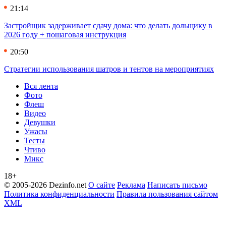
21:14
Застройщик задерживает сдачу дома: что делать дольщику в
2026 году + пошаговая инструкция
20:50
Стратегии использования шатров и тентов на мероприятиях
Вся лента
Фото
Флеш
Видео
Девушки
Ужасы
Тесты
Чтиво
Микс
18+
© 2005-2026 Dezinfo.net
О сайте
Реклама
Написать письмо
Политика конфиденциальности
Правила пользования сайтом
XML