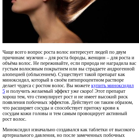
Чаще всего вопрос роста волос интересует людей по двум
причинам: мужчин – для роста бороды, женщин – для роста и
объёма волос. Не переживайте, если природа не наградила вас
густым волосяным покрытием или вы страдаете андрогенной
алопецией (облысением). Существует такой препарат как
миноксидил, который в своём пятипроцентном растворе
делает чудеса с ростом волос. Вы можете
купить миноксидил
5
и получить желаемый эффект уже скоро! Этот препарат
хорош тем, что стимулирует рост и не имеет высокий риск
появления побочных эффектов. Действует он таким образом,
что расширяет сосуды и способствует притоку крови к
сосудам кожи головы и тем самым провоцирует активный
рост волос.
Миноксидил изначально создавался как таблетки от высокого
артериального давления, но после замеченных побочных