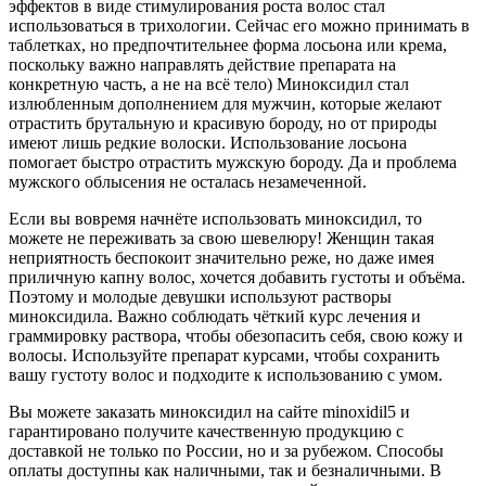
эффектов в виде стимулирования роста волос стал
использоваться в трихологии. Сейчас его можно принимать в
таблетках, но предпочтительнее форма лосьона или крема,
поскольку важно направлять действие препарата на
конкретную часть, а не на всё тело) Миноксидил стал
излюбленным дополнением для мужчин, которые желают
отрастить брутальную и красивую бороду, но от природы
имеют лишь редкие волоски. Использование лосьона
помогает быстро отрастить мужскую бороду. Да и проблема
мужского облысения не осталась незамеченной.
Если вы вовремя начнёте использовать миноксидил, то
можете не переживать за свою шевелюру! Женщин такая
неприятность беспокоит значительно реже, но даже имея
приличную капну волос, хочется добавить густоты и объёма.
Поэтому и молодые девушки используют растворы
миноксидила. Важно соблюдать чёткий курс лечения и
граммировку раствора, чтобы обезопасить себя, свою кожу и
волосы. Используйте препарат курсами, чтобы сохранить
вашу густоту волос и подходите к использованию с умом.
Вы можете заказать миноксидил на сайте minoxidil5 и
гарантировано получите качественную продукцию с
доставкой не только по России, но и за рубежом. Способы
оплаты доступны как наличными, так и безналичными. В