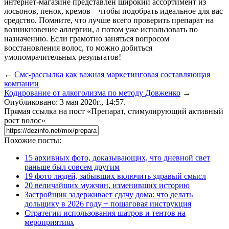
интернет-магазине представлен широкий ассортимент из
лосьонов, пенок, кремов – чтобы подобрать идеальное для вас
средство. Помните, что лучше всего проверить препарат на
возникновение аллергии, а потом уже использовать по
назначению. Если грамотно заняться вопросом
восстановления волос, то можно добиться
умопомрачительных результатов!
←
Смс-рассылка как важная маркетинговая составляющая
компании
Кодирование от алкоголизма по методу Довженко
→
Опубликовано: 3 мая 2020г., 14:57.
Прямая ссылка на пост «Препарат, стимулирующий активный
рост волос»
Похожие посты:
15 архивных фото, доказывающих, что дневной свет
раньше был совсем другим
19 фото людей, забывших включить здравый смысл
20 величайших мужчин, изменивших историю
Застройщик задерживает сдачу дома: что делать
дольщику в 2026 году + пошаговая инструкция
Стратегии использования шатров и тентов на
мероприятиях