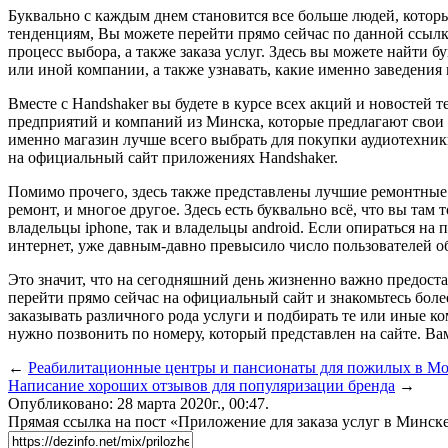
Буквально с каждым днем становится все больше людей, кото
тенденциям, Вы можете перейти прямо сейчас по данной ссылке
процесс выбора, а также заказа услуг. Здесь вы можете найти
или иной компании, а также узнавать, какие именно заведения
Вместе с Handshaker вы будете в курсе всех акций и новостей
предприятий и компаний из Минска, которые предлагают свои у
именно магазин лучше всего выбрать для покупки аудиотехни
на официальный сайт приложениях Handshaker.
Помимо прочего, здесь также представлены лучшие ремонтные м
ремонт, и многое другое. Здесь есть буквально всё, что вы там
владельцы iphone, так и владельцы android. Если опираться на
интернет, уже давным-давно превысило число пользователей 
Это значит, что на сегодняшний день жизненно важно предост
перейти прямо сейчас на официальный сайт и знакомьтесь боле
заказывать различного рода услуги и подбирать те или иные к
нужно позвонить по номеру, который представлен на сайте. В
←
Реабилитационные центры и пансионаты для пожилых в Мо
Написание хороших отзывов для популяризации бренда
→
Опубликовано: 28 марта 2020г., 00:47.
Прямая ссылка на пост «Приложение для заказа услуг в Минск