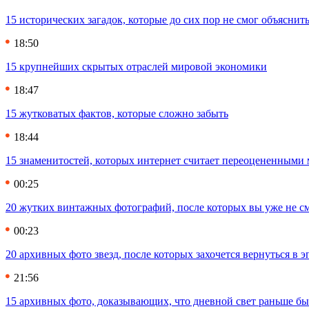
15 исторических загадок, которые до сих пор не смог объяснит
18:50
15 крупнейших скрытых отраслей мировой экономики
18:47
15 жутковатых фактов, которые сложно забыть
18:44
15 знаменитостей, которых интернет считает переоцененными 
00:25
20 жутких винтажных фотографий, после которых вы уже не см
00:23
20 архивных фото звезд, после которых захочется вернуться в 
21:56
15 архивных фото, доказывающих, что дневной свет раньше бы