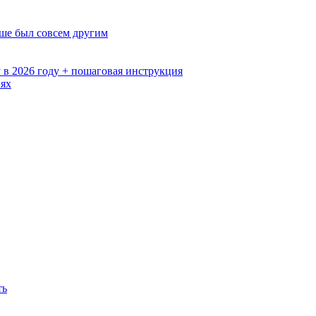
ьше был совсем другим
 в 2026 году + пошаговая инструкция
иях
ть