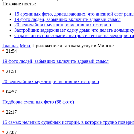
Похожие посты:
15 архивных фото, доказывающих, что дневной свет ран
19 фото людей, забывших включить здравый смысл
20 величайших мужчин, изменивших историю
Застройщик задерживает сдачу дома: что делать дольщику
Стратегии использования шатров и тентов на мероприят
Главная
Микс
Приложение для заказа услуг в Минске
21:54
19 фото людей, забывших включить здравый смысл
21:51
20 величайших мужчин, изменивших историю
04:57
Подборка смешных фото (68 фото)
22:17
15 самых нелепых судебных историй, в которые трудно повери
22:07