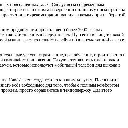
чных повседневных задач. Следуя всем современным
ние, которое позволит вам совершенно по-новому посмотреть на
ете просматривать рекомендации ваших знакомых при выборе той
данном предложении представлено более 5000 разных
 также хотели с ними сотрудничать. Ну а если вы ищете, какой
своей машины, то поспешите перейти по вышеуказанной ссылке
туальные услуги, страхование, еда, обучение, строительство и
ker и скачивайте приложение. Такую возможность имеют, как и
еларуси, которые используют мобильный телефон для выхода в
ние Handshaker всегда готово к вашим услугам. Поспешите
узнать всё необходимое для того, чтобы с полным комфортом
 проблем, просто обращайтесь в техподдержку. Для этого