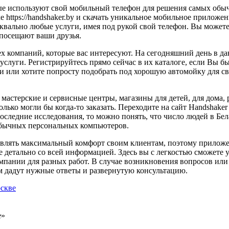
рые используют свой мобильный телефон для решения самых обы
 https://handshaker.by и скачать уникальное мобильное приложе
 буквально любые услуги, имея под рукой свой телефон. Вы мож
 посещают ваши друзья.
 тех компаний, которые вас интересуют. На сегодняшний день в 
слуги. Регистрируйтесь прямо сейчас в их каталоге, если Вы бы
ки или хотите попросту подобрать под хорошую автомойку для 
астерские и сервисные центры, магазины для детей, для дома, ри
 только могли бы когда-то заказать. Переходите на сайт Handsha
 последние исследования, то можно понять, что число людей в Б
обычных персональных компьютеров.
авлять максимальный комфорт своим клиентам, поэтому приложе
е детально со всей информацией. Здесь вы с легкостью сможете 
омпании для разных работ. В случае возникновения вопросов или
ам дадут нужные ответы и развернутую консультацию.
скве
е»