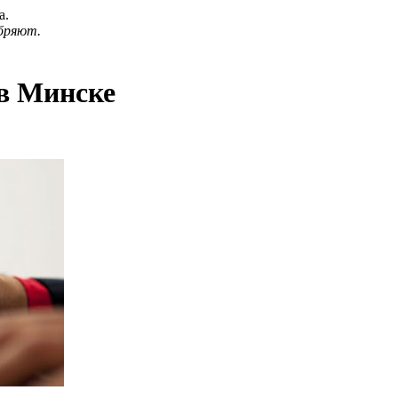
а.
бряют.
 в Минске